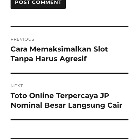
Post
PREVIOUS
navigation
Cara Memaksimalkan Slot
Previous
post:
Tanpa Harus Agresif
NEXT
Toto Online Terpercaya JP
Next
post:
Nominal Besar Langsung Cair