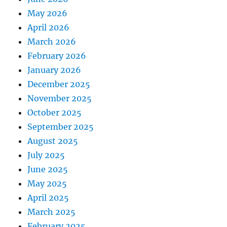
May 2026
April 2026
March 2026
February 2026
January 2026
December 2025
November 2025
October 2025
September 2025
August 2025
July 2025
June 2025
May 2025
April 2025
March 2025
February 2025