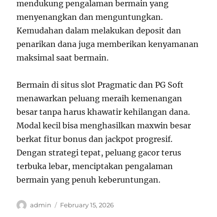
mendukung pengalaman bermain yang
menyenangkan dan menguntungkan.
Kemudahan dalam melakukan deposit dan
penarikan dana juga memberikan kenyamanan
maksimal saat bermain.
Bermain di situs slot Pragmatic dan PG Soft
menawarkan peluang meraih kemenangan
besar tanpa harus khawatir kehilangan dana.
Modal kecil bisa menghasilkan maxwin besar
berkat fitur bonus dan jackpot progresif.
Dengan strategi tepat, peluang gacor terus
terbuka lebar, menciptakan pengalaman
bermain yang penuh keberuntungan.
Author
Posted
admin
February 15, 2026
on