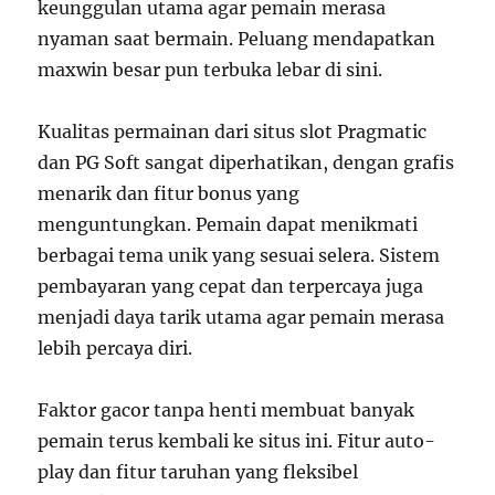
keunggulan utama agar pemain merasa
nyaman saat bermain. Peluang mendapatkan
maxwin besar pun terbuka lebar di sini.
Kualitas permainan dari situs slot Pragmatic
dan PG Soft sangat diperhatikan, dengan grafis
menarik dan fitur bonus yang
menguntungkan. Pemain dapat menikmati
berbagai tema unik yang sesuai selera. Sistem
pembayaran yang cepat dan terpercaya juga
menjadi daya tarik utama agar pemain merasa
lebih percaya diri.
Faktor gacor tanpa henti membuat banyak
pemain terus kembali ke situs ini. Fitur auto-
play dan fitur taruhan yang fleksibel