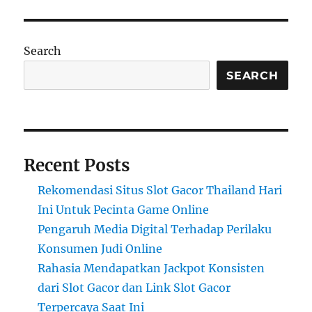
Search
SEARCH
Recent Posts
Rekomendasi Situs Slot Gacor Thailand Hari
Ini Untuk Pecinta Game Online
Pengaruh Media Digital Terhadap Perilaku
Konsumen Judi Online
Rahasia Mendapatkan Jackpot Konsisten
dari Slot Gacor dan Link Slot Gacor
Terpercaya Saat Ini