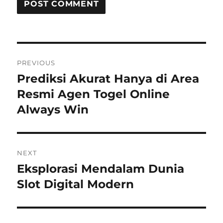
Post
PREVIOUS
navigation
Prediksi Akurat Hanya di Area
Previous
post:
Resmi Agen Togel Online
Always Win
NEXT
Eksplorasi Mendalam Dunia
Next
post:
Slot Digital Modern