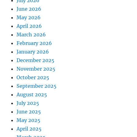
July 2026
June 2026
May 2026
April 2026
March 2026
February 2026
January 2026
December 2025
November 2025
October 2025
September 2025
August 2025
July 2025
June 2025
May 2025
April 2025