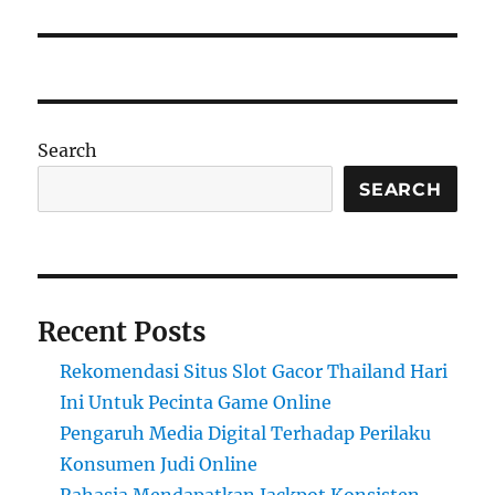
Search
SEARCH
Recent Posts
Rekomendasi Situs Slot Gacor Thailand Hari
Ini Untuk Pecinta Game Online
Pengaruh Media Digital Terhadap Perilaku
Konsumen Judi Online