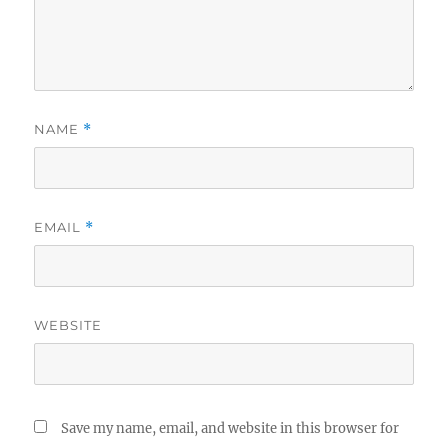
NAME
*
EMAIL
*
WEBSITE
Save my name, email, and website in this browser for