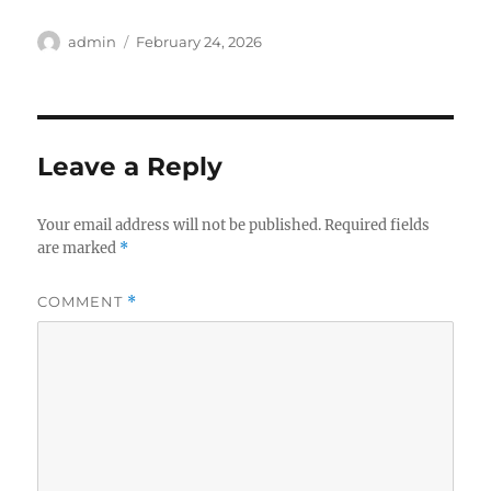
Author
Posted
admin
February 24, 2026
on
Leave a Reply
Your email address will not be published.
Required fields
are marked
*
COMMENT
*