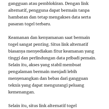
gangguan atau pemblokiran. Dengan link
alternatif, pengguna dapat bermain tanpa
hambatan dan tetap mengakses data serta
pasaran togel terbaru.
Keamanan dan kenyamanan saat bermain
togel sangat penting. Situs link alternatif
biasanya menyediakan fitur keamanan yang
tinggi dan perlindungan data pribadi pemain.
Selain itu, akses yang stabil membuat
pengalaman bermain menjadi lebih
menyenangkan dan bebas dari gangguan
teknis yang dapat mengurangi peluang
kemenangan.
Selain itu, situs link alternatif togel