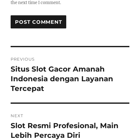
the next time I comment.
Post
PREVIOUS
navigation
Situs Slot Gacor Amanah
Previous
post:
Indonesia dengan Layanan
Tercepat
NEXT
Slot Resmi Profesional, Main
Next
post:
Lebih Percaya Diri