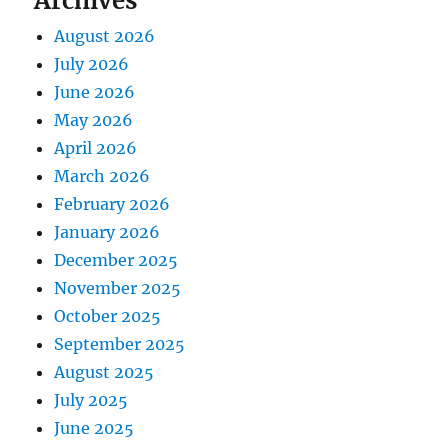
Archives
August 2026
July 2026
June 2026
May 2026
April 2026
March 2026
February 2026
January 2026
December 2025
November 2025
October 2025
September 2025
August 2025
July 2025
June 2025