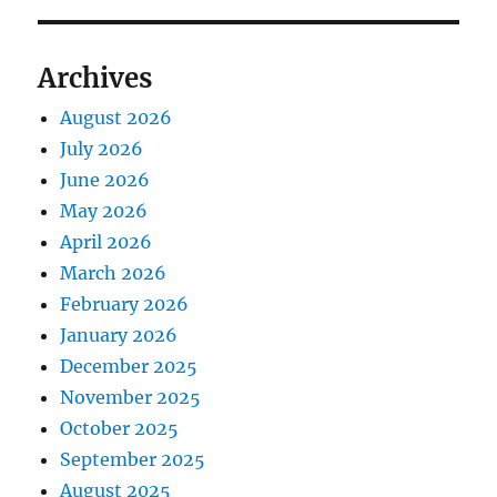
Archives
August 2026
July 2026
June 2026
May 2026
April 2026
March 2026
February 2026
January 2026
December 2025
November 2025
October 2025
September 2025
August 2025