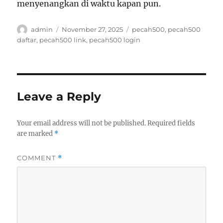
menyenangkan di waktu kapan pun.
Author
Posted
Tags
admin
November 27, 2025
pecah500
,
pecah500
on
daftar
,
pecah500 link
,
pecah500 login
Leave a Reply
Your email address will not be published.
Required fields
are marked
*
COMMENT
*