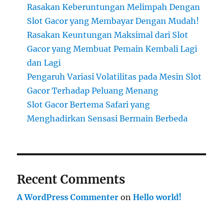
Rasakan Keberuntungan Melimpah Dengan
Slot Gacor yang Membayar Dengan Mudah!
Rasakan Keuntungan Maksimal dari Slot
Gacor yang Membuat Pemain Kembali Lagi
dan Lagi
Pengaruh Variasi Volatilitas pada Mesin Slot
Gacor Terhadap Peluang Menang
Slot Gacor Bertema Safari yang
Menghadirkan Sensasi Bermain Berbeda
Recent Comments
A WordPress Commenter
on
Hello world!