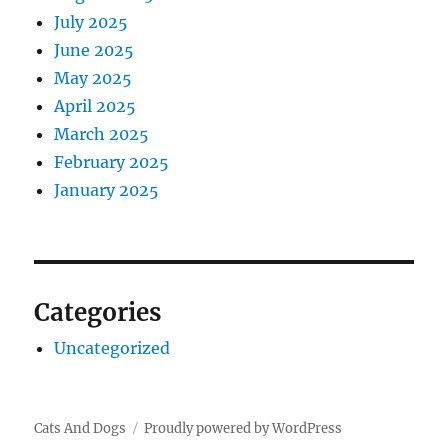
July 2025
June 2025
May 2025
April 2025
March 2025
February 2025
January 2025
Categories
Uncategorized
Cats And Dogs
Proudly powered by WordPress