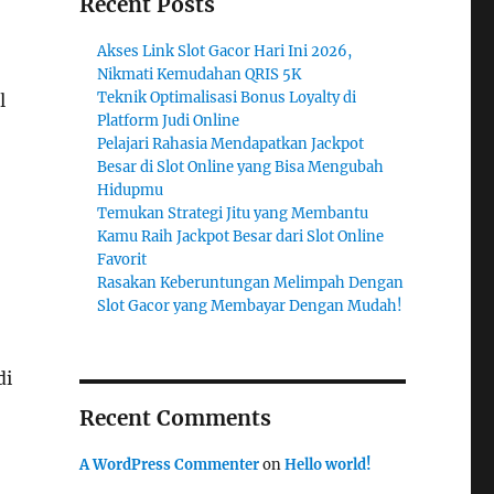
Recent Posts
Akses Link Slot Gacor Hari Ini 2026,
Nikmati Kemudahan QRIS 5K
Teknik Optimalisasi Bonus Loyalty di
l
Platform Judi Online
Pelajari Rahasia Mendapatkan Jackpot
Besar di Slot Online yang Bisa Mengubah
Hidupmu
Temukan Strategi Jitu yang Membantu
Kamu Raih Jackpot Besar dari Slot Online
Favorit
Rasakan Keberuntungan Melimpah Dengan
Slot Gacor yang Membayar Dengan Mudah!
di
Recent Comments
A WordPress Commenter
on
Hello world!