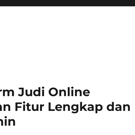
rm Judi Online
n Fitur Lengkap dan
min