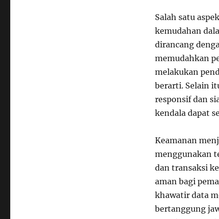
Salah satu aspe
kemudahan dalam
dirancang deng
memudahkan pem
melakukan penda
berarti. Selain
responsif dan s
kendala dapat se
Keamanan menjad
menggunakan tek
dan transaksi k
aman bagi pemai
khawatir data m
bertanggung jaw