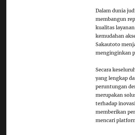
Dalam dunia jud
membangun repu
kualitas layana
kemudahan akse
Sakautoto menjad
menginginkan p
Secara keseluru
yang lengkap da
peruntungan de
merupakan solus
terhadap inovas
memberikan peng
mencari platfor