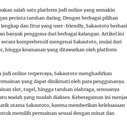
kan salah satu platform judi online yang semakin
gan pecinta taruhan daring. Dengan berbagai pilihan
lengkap dan fitur yang user-friendly, Sakautoto berhasi
an banyak pengguna dari berbagai kalangan. Artikel ini
secara komprehensif mengenai Sakautoto, mulai dari
ur, hingga keamanan yang ditawarkan oleh platform
m judi online terpercaya, Sakautoto menghadirkan
ermainan yang dapat dinikmati oleh para penggunanya.
ainan slot, togel, hingga taruhan olahraga, semuanya
satu wadah yang mudah diakses. Keberagaman ini menja
 tarik utama Sakautoto, karena memberikan keleluasaan
untuk memilih permainan sesuai dengan minat dan