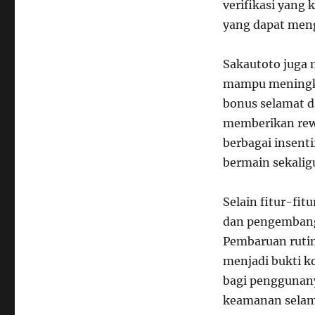
verifikasi yang
yang dapat men
Sakautoto juga
mampu meningka
bonus selamat d
memberikan rew
berbagai insent
bermain sekalig
Selain fitur-fit
dan pengembanga
Pembaruan ruti
menjadi bukti k
bagi penggunan
keamanan selam