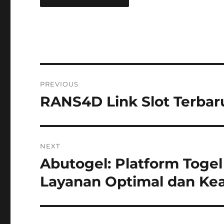
Post
PREVIOUS
navigation
RANS4D Link Slot Terbar
Previous
post:
NEXT
Abutogel: Platform Toge
Next
post:
Layanan Optimal dan Ke