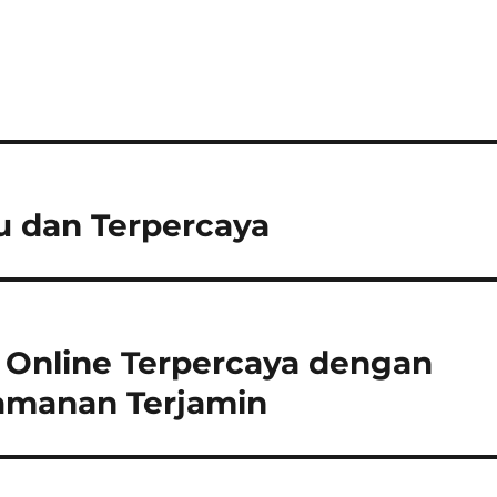
u dan Terpercaya
l Online Terpercaya dengan
amanan Terjamin