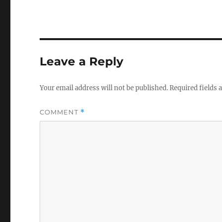
Leave a Reply
Your email address will not be published.
Required fields
COMMENT
*