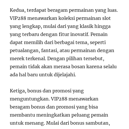
Kedua, terdapat beragam permainan yang luas.
VIP288 menawarkan koleksi permainan slot
yang lengkap, mulai dari yang klasik hingga
yang terbaru dengan fitur inovatif. Pemain
dapat memilih dari berbagai tema, seperti
petualangan, fantasi, atau permainan dengan
merek terkenal. Dengan pilihan tersebut,
pemain tidak akan merasa bosan karena selalu
ada hal baru untuk dijelajahi.
Ketiga, bonus dan promosi yang
menguntungkan. VIP288 menawarkan
beragam bonus dan promosi yang bisa
membantu meningkatkan peluang pemain
untuk menang. Mulai dari bonus sambutan,