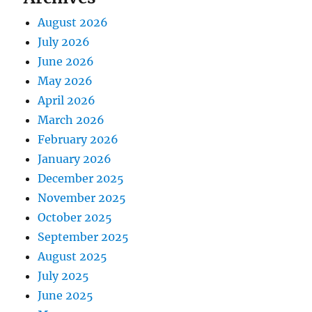
August 2026
July 2026
June 2026
May 2026
April 2026
March 2026
February 2026
January 2026
December 2025
November 2025
October 2025
September 2025
August 2025
July 2025
June 2025