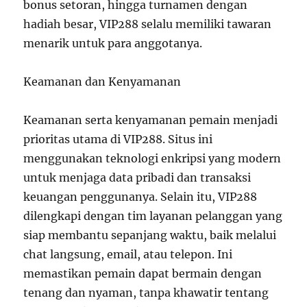
bonus setoran, hingga turnamen dengan
hadiah besar, VIP288 selalu memiliki tawaran
menarik untuk para anggotanya.
Keamanan dan Kenyamanan
Keamanan serta kenyamanan pemain menjadi
prioritas utama di VIP288. Situs ini
menggunakan teknologi enkripsi yang modern
untuk menjaga data pribadi dan transaksi
keuangan penggunanya. Selain itu, VIP288
dilengkapi dengan tim layanan pelanggan yang
siap membantu sepanjang waktu, baik melalui
chat langsung, email, atau telepon. Ini
memastikan pemain dapat bermain dengan
tenang dan nyaman, tanpa khawatir tentang