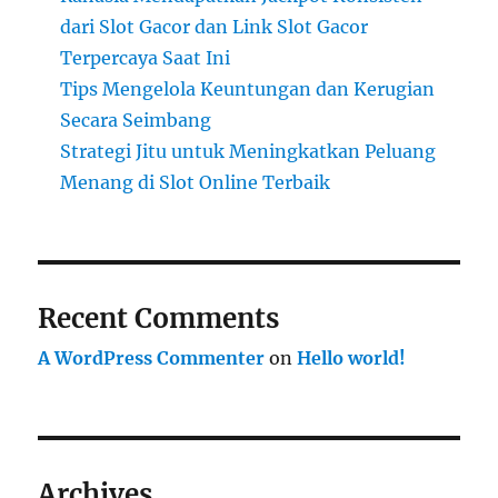
dari Slot Gacor dan Link Slot Gacor
Terpercaya Saat Ini
Tips Mengelola Keuntungan dan Kerugian
Secara Seimbang
Strategi Jitu untuk Meningkatkan Peluang
Menang di Slot Online Terbaik
Recent Comments
A WordPress Commenter
on
Hello world!
Archives