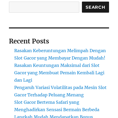
SEARCH
Recent Posts
Rasakan Keberuntungan Melimpah Dengan
Slot Gacor yang Membayar Dengan Mudah!
Rasakan Keuntungan Maksimal dari Slot
Gacor yang Membuat Pemain Kembali Lagi
dan Lagi
Pengaruh Variasi Volatilitas pada Mesin Slot
Gacor Terhadap Peluang Menang
Slot Gacor Bertema Safari yang
Menghadirkan Sensasi Bermain Berbeda
Langkah Mudah Mendapatkan Bonus