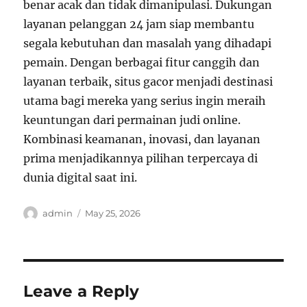
benar acak dan tidak dimanipulasi. Dukungan
layanan pelanggan 24 jam siap membantu
segala kebutuhan dan masalah yang dihadapi
pemain. Dengan berbagai fitur canggih dan
layanan terbaik, situs gacor menjadi destinasi
utama bagi mereka yang serius ingin meraih
keuntungan dari permainan judi online.
Kombinasi keamanan, inovasi, dan layanan
prima menjadikannya pilihan terpercaya di
dunia digital saat ini.
Author
Posted
admin
May 25, 2026
on
Leave a Reply