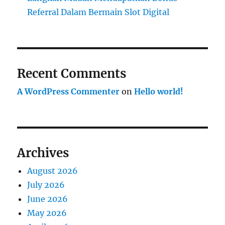
Referral Dalam Bermain Slot Digital
Recent Comments
A WordPress Commenter
on
Hello world!
Archives
August 2026
July 2026
June 2026
May 2026