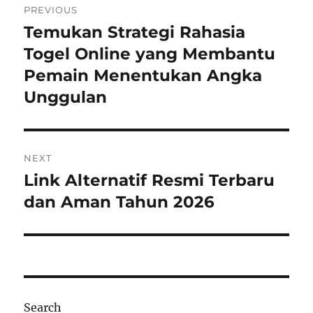
PREVIOUS
navigation
Temukan Strategi Rahasia
Previous
post:
Togel Online yang Membantu
Pemain Menentukan Angka
Unggulan
NEXT
Link Alternatif Resmi Terbaru
Next
post:
dan Aman Tahun 2026
Search