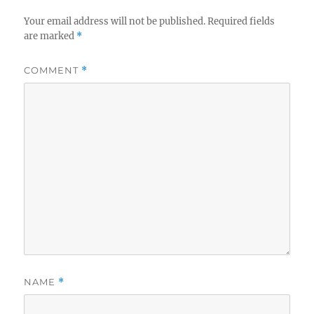
Your email address will not be published.
Required fields
are marked
*
COMMENT
*
NAME
*