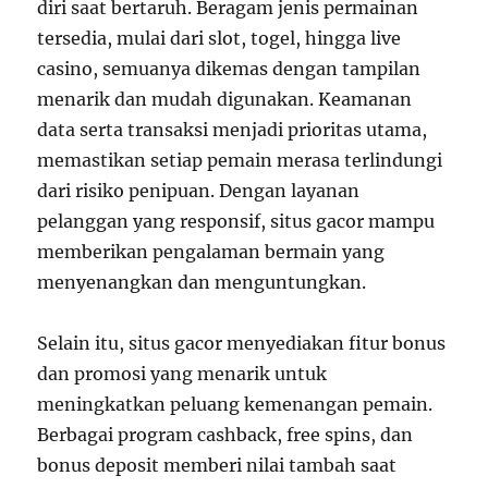
diri saat bertaruh. Beragam jenis permainan
tersedia, mulai dari slot, togel, hingga live
casino, semuanya dikemas dengan tampilan
menarik dan mudah digunakan. Keamanan
data serta transaksi menjadi prioritas utama,
memastikan setiap pemain merasa terlindungi
dari risiko penipuan. Dengan layanan
pelanggan yang responsif, situs gacor mampu
memberikan pengalaman bermain yang
menyenangkan dan menguntungkan.
Selain itu, situs gacor menyediakan fitur bonus
dan promosi yang menarik untuk
meningkatkan peluang kemenangan pemain.
Berbagai program cashback, free spins, dan
bonus deposit memberi nilai tambah saat