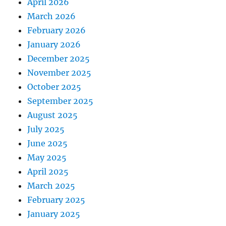
April 2026
March 2026
February 2026
January 2026
December 2025
November 2025
October 2025
September 2025
August 2025
July 2025
June 2025
May 2025
April 2025
March 2025
February 2025
January 2025