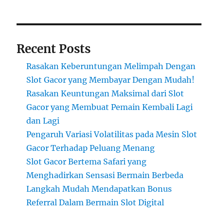
Recent Posts
Rasakan Keberuntungan Melimpah Dengan
Slot Gacor yang Membayar Dengan Mudah!
Rasakan Keuntungan Maksimal dari Slot
Gacor yang Membuat Pemain Kembali Lagi
dan Lagi
Pengaruh Variasi Volatilitas pada Mesin Slot
Gacor Terhadap Peluang Menang
Slot Gacor Bertema Safari yang
Menghadirkan Sensasi Bermain Berbeda
Langkah Mudah Mendapatkan Bonus
Referral Dalam Bermain Slot Digital