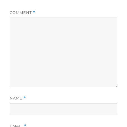
COMMENT
*
NAME
*
EMAIL
*