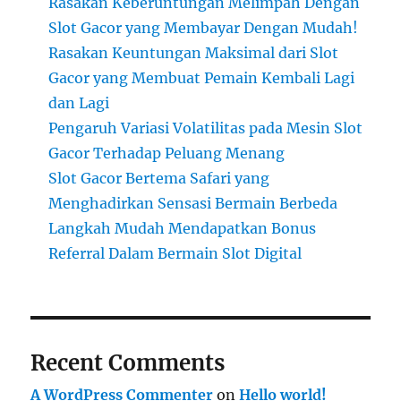
Rasakan Keberuntungan Melimpah Dengan
Slot Gacor yang Membayar Dengan Mudah!
Rasakan Keuntungan Maksimal dari Slot
Gacor yang Membuat Pemain Kembali Lagi
dan Lagi
Pengaruh Variasi Volatilitas pada Mesin Slot
Gacor Terhadap Peluang Menang
Slot Gacor Bertema Safari yang
Menghadirkan Sensasi Bermain Berbeda
Langkah Mudah Mendapatkan Bonus
Referral Dalam Bermain Slot Digital
Recent Comments
A WordPress Commenter
on
Hello world!