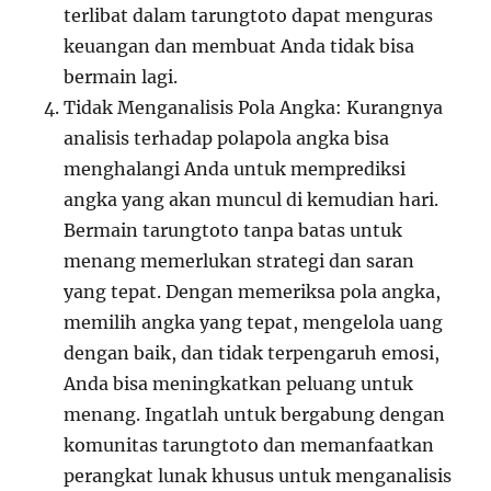
terlibat dalam tarungtoto dapat menguras
keuangan dan membuat Anda tidak bisa
bermain lagi.
Tidak Menganalisis Pola Angka: Kurangnya
analisis terhadap polapola angka bisa
menghalangi Anda untuk memprediksi
angka yang akan muncul di kemudian hari.
Bermain tarungtoto tanpa batas untuk
menang memerlukan strategi dan saran
yang tepat. Dengan memeriksa pola angka,
memilih angka yang tepat, mengelola uang
dengan baik, dan tidak terpengaruh emosi,
Anda bisa meningkatkan peluang untuk
menang. Ingatlah untuk bergabung dengan
komunitas tarungtoto dan memanfaatkan
perangkat lunak khusus untuk menganalisis