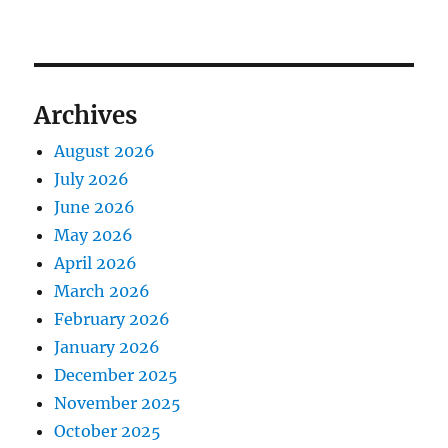
Archives
August 2026
July 2026
June 2026
May 2026
April 2026
March 2026
February 2026
January 2026
December 2025
November 2025
October 2025