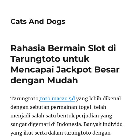
Cats And Dogs
Rahasia Bermain Slot di
Tarungtoto untuk
Mencapai Jackpot Besar
dengan Mudah
Tarungtoto,
toto macau 5d
yang lebih dikenal
dengan sebutan permainan togel, telah
menjadi salah satu bentuk perjudian yang
sangat digemari di Indonesia. Banyak individu
yang ikut serta dalam tarungtoto dengan