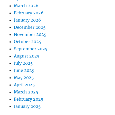
March 2026
February 2026
January 2026
December 2025
November 2025
October 2025
September 2025
August 2025
July 2025
June 2025
May 2025
April 2025
March 2025
February 2025
January 2025