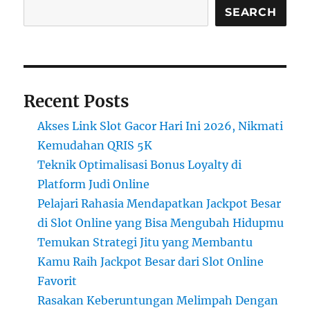
SEARCH
Recent Posts
Akses Link Slot Gacor Hari Ini 2026, Nikmati
Kemudahan QRIS 5K
Teknik Optimalisasi Bonus Loyalty di
Platform Judi Online
Pelajari Rahasia Mendapatkan Jackpot Besar
di Slot Online yang Bisa Mengubah Hidupmu
Temukan Strategi Jitu yang Membantu
Kamu Raih Jackpot Besar dari Slot Online
Favorit
Rasakan Keberuntungan Melimpah Dengan