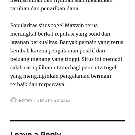
merasa aman dan nyaman saat melakukan
taruhan dan penarikan dana.
Popularitas situs togel Maxwin terus
meningkat berkat reputasi yang solid dan
layanan berkualitas. Banyak pemain yang terus
kembali karena pengalaman positif dan
peluang menang yang tinggi. Situs ini menjadi
salah satu pilihan utama bagi pencinta togel
yang menginginkan pengalaman bermain
terbaik dan terpercaya.
Author
Posted
admin
January 28, 2026
on
Leave a Reply