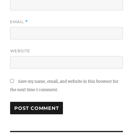
EMAIL
*
WEBSITE
Save my name, email, and website in this browser for
the next time I comment.