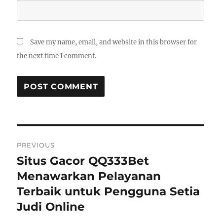
Save my name, email, and website in this browser for
the next time I comment.
Post
PREVIOUS
navigation
Situs Gacor QQ333Bet
Previous
post:
Menawarkan Pelayanan
Terbaik untuk Pengguna Setia
Judi Online