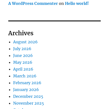
A WordPress Commenter
on
Hello world!
Archives
August 2026
July 2026
June 2026
May 2026
April 2026
March 2026
February 2026
January 2026
December 2025
November 2025