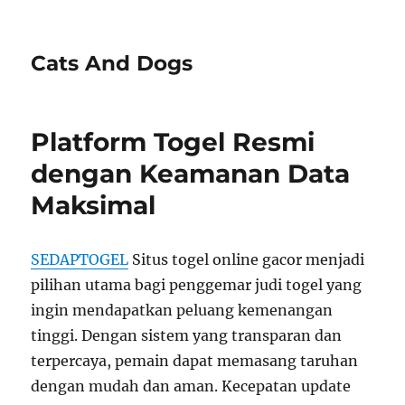
Cats And Dogs
Platform Togel Resmi
dengan Keamanan Data
Maksimal
SEDAPTOGEL
Situs togel online gacor menjadi
pilihan utama bagi penggemar judi togel yang
ingin mendapatkan peluang kemenangan
tinggi. Dengan sistem yang transparan dan
terpercaya, pemain dapat memasang taruhan
dengan mudah dan aman. Kecepatan update