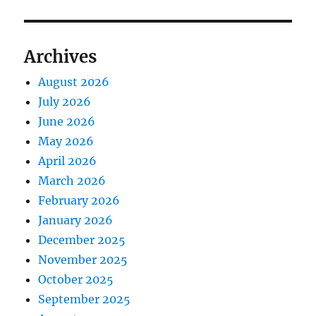
Archives
August 2026
July 2026
June 2026
May 2026
April 2026
March 2026
February 2026
January 2026
December 2025
November 2025
October 2025
September 2025