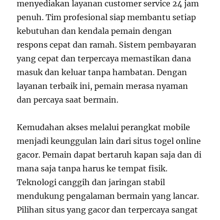
menyediakan layanan customer service 24 jam
penuh. Tim profesional siap membantu setiap
kebutuhan dan kendala pemain dengan
respons cepat dan ramah. Sistem pembayaran
yang cepat dan terpercaya memastikan dana
masuk dan keluar tanpa hambatan. Dengan
layanan terbaik ini, pemain merasa nyaman
dan percaya saat bermain.
Kemudahan akses melalui perangkat mobile
menjadi keunggulan lain dari situs togel online
gacor. Pemain dapat bertaruh kapan saja dan di
mana saja tanpa harus ke tempat fisik.
Teknologi canggih dan jaringan stabil
mendukung pengalaman bermain yang lancar.
Pilihan situs yang gacor dan terpercaya sangat