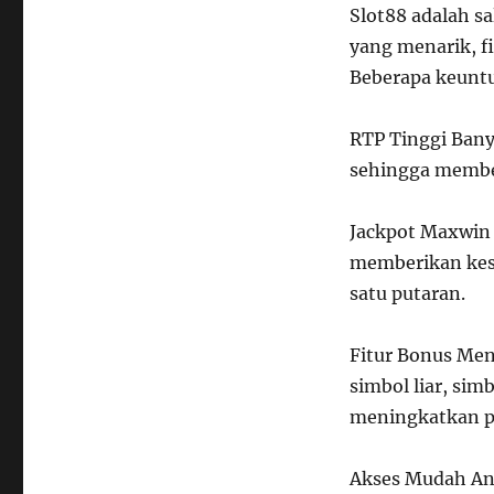
Slot88 adalah sa
yang menarik, fi
Beberapa keuntu
RTP Tinggi Bany
sehingga membe
Jackpot Maxwin 
memberikan kes
satu putaran.
Fitur Bonus Mena
simbol liar, sim
meningkatkan p
Akses Mudah And