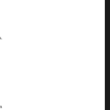
s.
in