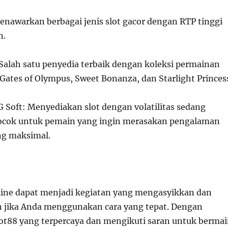
enawarkan berbagai jenis slot gacor dengan RTP tinggi
n.
 Salah satu penyedia terbaik dengan koleksi permainan
 Gates of Olympus, Sweet Bonanza, dan Starlight Princes
 Soft: Menyediakan slot dengan volatilitas sedang
cocok untuk pemain yang ingin merasakan pengalaman
ng maksimal.
line dapat menjadi kegiatan yang mengasyikkan dan
jika Anda menggunakan cara yang tepat. Dengan
lot88 yang terpercaya dan mengikuti saran untuk berma