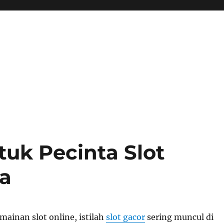
tuk Pecinta Slot
ia
ainan slot online, istilah
slot gacor
sering muncul di