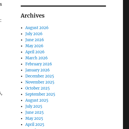
s
Archives
:
August 2026
July 2026
June 2026
May 2026
April 2026
March 2026
February 2026
January 2026
December 2025
November 2025
October 2025
,
September 2025
August 2025
July 2025
June 2025
May 2025
April 2025