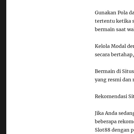
Gunakan Pola d
tertentu ketika
bermain saat wa
Kelola Modal de
secara bertahap
Bermain di Situs
yang resmi dan m
Rekomendasi Situ
Jika Anda sedang
beberapa rekom
Slot88 dengan p