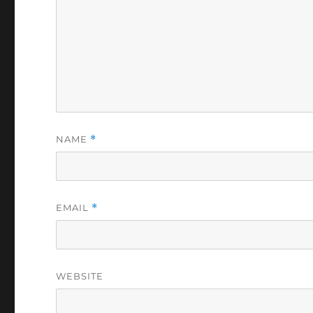
NAME
*
EMAIL
*
WEBSITE