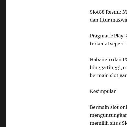
Slot88 Resmi: M
dan fitur maxwi
Pragmatic Play:
terkenal seperti
Habanero dan PG
hingga tinggi, 
bermain slot ya
Kesimpulan
Bermain slot on
menguntungkan 
memilih situs S