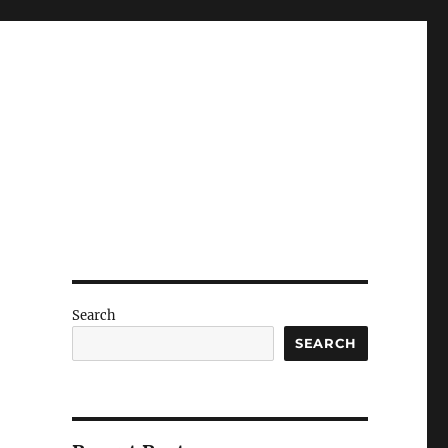
Search
SEARCH