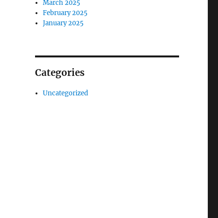
March 2025
February 2025
January 2025
Categories
Uncategorized