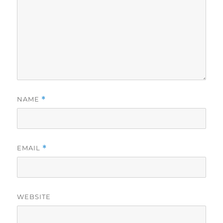
NAME
*
EMAIL
*
WEBSITE