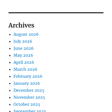
Archives
August 2026
July 2026
June 2026
May 2026
April 2026
March 2026
February 2026
January 2026
December 2025
November 2025
October 2025
September 2025