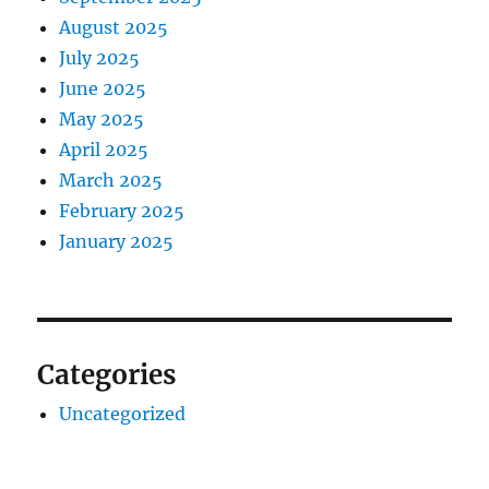
August 2025
July 2025
June 2025
May 2025
April 2025
March 2025
February 2025
January 2025
Categories
Uncategorized