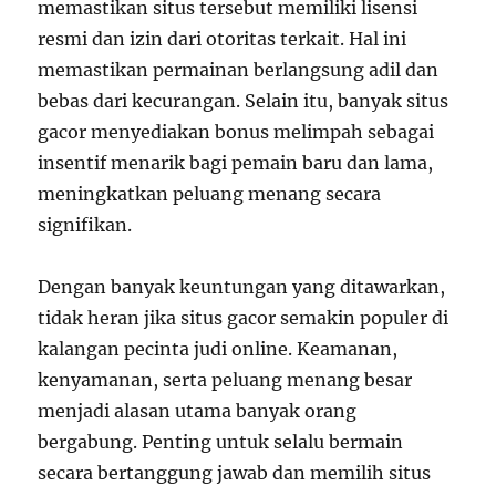
memastikan situs tersebut memiliki lisensi
resmi dan izin dari otoritas terkait. Hal ini
memastikan permainan berlangsung adil dan
bebas dari kecurangan. Selain itu, banyak situs
gacor menyediakan bonus melimpah sebagai
insentif menarik bagi pemain baru dan lama,
meningkatkan peluang menang secara
signifikan.
Dengan banyak keuntungan yang ditawarkan,
tidak heran jika situs gacor semakin populer di
kalangan pecinta judi online. Keamanan,
kenyamanan, serta peluang menang besar
menjadi alasan utama banyak orang
bergabung. Penting untuk selalu bermain
secara bertanggung jawab dan memilih situs