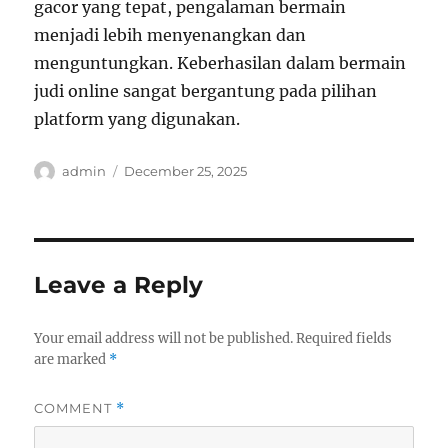
gacor yang tepat, pengalaman bermain
menjadi lebih menyenangkan dan
menguntungkan. Keberhasilan dalam bermain
judi online sangat bergantung pada pilihan
platform yang digunakan.
Author
Posted
admin
December 25, 2025
on
Leave a Reply
Your email address will not be published.
Required fields
are marked
*
COMMENT
*