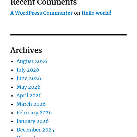
Recent Comments
A WordPress Commenter
on
Hello world!
Archives
August 2026
July 2026
June 2026
May 2026
April 2026
March 2026
February 2026
January 2026
December 2025