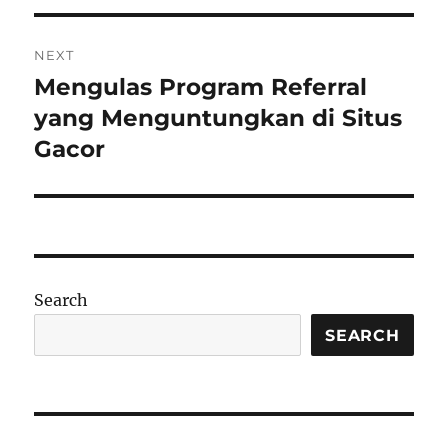
NEXT
Mengulas Program Referral
Next
post:
yang Menguntungkan di Situs
Gacor
Search
SEARCH