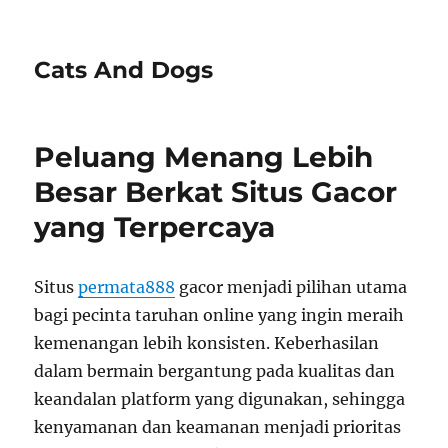
Cats And Dogs
Peluang Menang Lebih
Besar Berkat Situs Gacor
yang Terpercaya
Situs
permata888
gacor menjadi pilihan utama
bagi pecinta taruhan online yang ingin meraih
kemenangan lebih konsisten. Keberhasilan
dalam bermain bergantung pada kualitas dan
keandalan platform yang digunakan, sehingga
kenyamanan dan keamanan menjadi prioritas