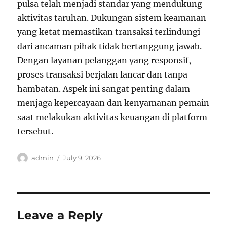
pulsa telah menjadi standar yang mendukung
aktivitas taruhan. Dukungan sistem keamanan
yang ketat memastikan transaksi terlindungi
dari ancaman pihak tidak bertanggung jawab.
Dengan layanan pelanggan yang responsif,
proses transaksi berjalan lancar dan tanpa
hambatan. Aspek ini sangat penting dalam
menjaga kepercayaan dan kenyamanan pemain
saat melakukan aktivitas keuangan di platform
tersebut.
Author
Posted
admin
July 9, 2026
on
Leave a Reply