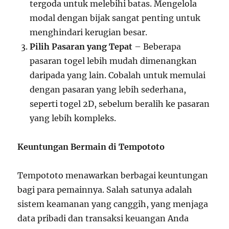
tergoda untuk melebihi batas. Mengelola
modal dengan bijak sangat penting untuk
menghindari kerugian besar.
Pilih Pasaran yang Tepat
– Beberapa
pasaran togel lebih mudah dimenangkan
daripada yang lain. Cobalah untuk memulai
dengan pasaran yang lebih sederhana,
seperti togel 2D, sebelum beralih ke pasaran
yang lebih kompleks.
Keuntungan Bermain di Tempototo
Tempototo menawarkan berbagai keuntungan
bagi para pemainnya. Salah satunya adalah
sistem keamanan yang canggih, yang menjaga
data pribadi dan transaksi keuangan Anda