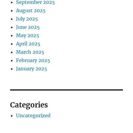
September 2025
August 2025
July 2025
June 2025
May 2025
April 2025
March 2025
February 2025
January 2025
Categories
Uncategorized