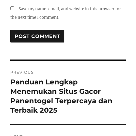
Save my name, email, and website in this browser for
the next time I comment.
Post
PREVIOUS
navigation
Panduan Lengkap
Previous
post:
Menemukan Situs Gacor
Panentogel Terpercaya dan
Terbaik 2025