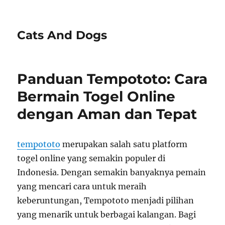
Cats And Dogs
Panduan Tempototo: Cara
Bermain Togel Online
dengan Aman dan Tepat
tempototo
merupakan salah satu platform
togel online yang semakin populer di
Indonesia. Dengan semakin banyaknya pemain
yang mencari cara untuk meraih
keberuntungan, Tempototo menjadi pilihan
yang menarik untuk berbagai kalangan. Bagi