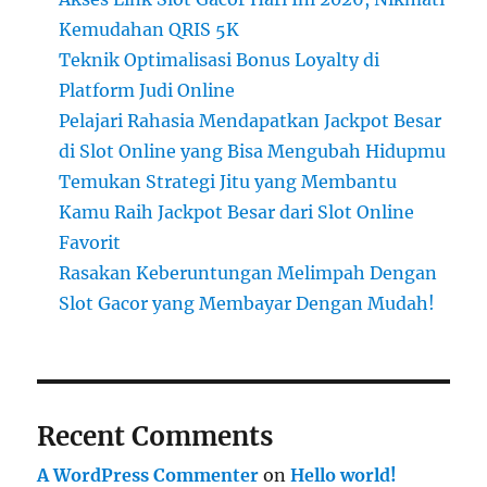
Kemudahan QRIS 5K
Teknik Optimalisasi Bonus Loyalty di
Platform Judi Online
Pelajari Rahasia Mendapatkan Jackpot Besar
di Slot Online yang Bisa Mengubah Hidupmu
Temukan Strategi Jitu yang Membantu
Kamu Raih Jackpot Besar dari Slot Online
Favorit
Rasakan Keberuntungan Melimpah Dengan
Slot Gacor yang Membayar Dengan Mudah!
Recent Comments
A WordPress Commenter
on
Hello world!