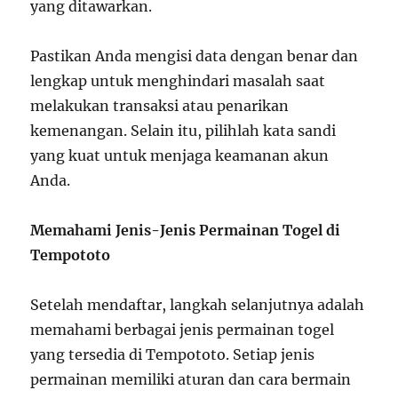
yang ditawarkan.
Pastikan Anda mengisi data dengan benar dan
lengkap untuk menghindari masalah saat
melakukan transaksi atau penarikan
kemenangan. Selain itu, pilihlah kata sandi
yang kuat untuk menjaga keamanan akun
Anda.
Memahami Jenis-Jenis Permainan Togel di
Tempototo
Setelah mendaftar, langkah selanjutnya adalah
memahami berbagai jenis permainan togel
yang tersedia di Tempototo. Setiap jenis
permainan memiliki aturan dan cara bermain