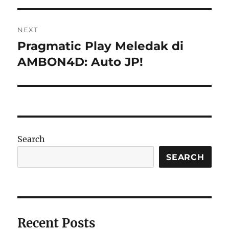
NEXT
Pragmatic Play Meledak di
Next
post:
AMBON4D: Auto JP!
Search
SEARCH
Recent Posts