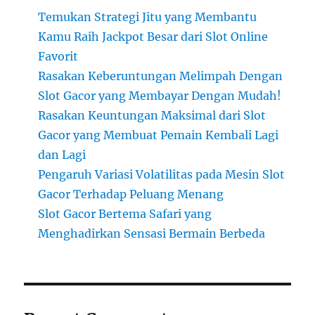
Temukan Strategi Jitu yang Membantu
Kamu Raih Jackpot Besar dari Slot Online
Favorit
Rasakan Keberuntungan Melimpah Dengan
Slot Gacor yang Membayar Dengan Mudah!
Rasakan Keuntungan Maksimal dari Slot
Gacor yang Membuat Pemain Kembali Lagi
dan Lagi
Pengaruh Variasi Volatilitas pada Mesin Slot
Gacor Terhadap Peluang Menang
Slot Gacor Bertema Safari yang
Menghadirkan Sensasi Bermain Berbeda