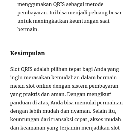
menggunakan QRIS sebagai metode
pembayaran. Ini bisa menjadi peluang besar
untuk meningkatkan keuntungan saat
bermain.
Kesimpulan
Slot QRIS adalah pilihan tepat bagi Anda yang
ingin merasakan kemudahan dalam bermain
mesin slot online dengan sistem pembayaran
yang praktis dan aman. Dengan mengikuti
panduan di atas, Anda bisa memulai permainan
dengan lebih mudah dan nyaman. Selain itu,
keuntungan dari transaksi cepat, akses mudah,
dan keamanan yang terjamin menjadikan slot