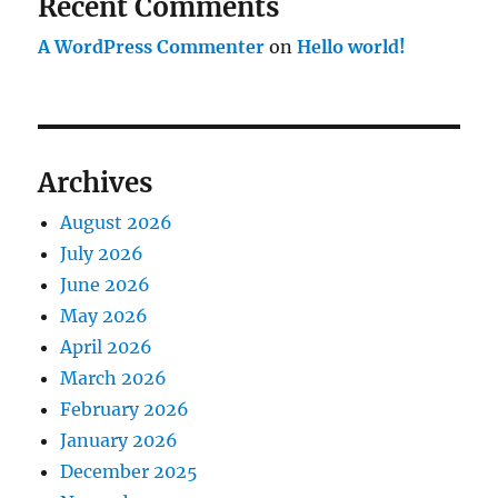
Recent Comments
A WordPress Commenter
on
Hello world!
Archives
August 2026
July 2026
June 2026
May 2026
April 2026
March 2026
February 2026
January 2026
December 2025