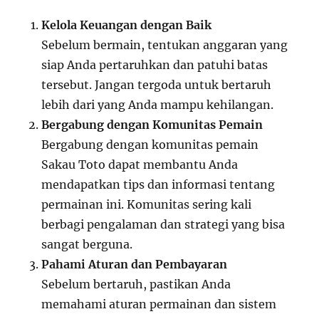
Kelola Keuangan dengan Baik
Sebelum bermain, tentukan anggaran yang
siap Anda pertaruhkan dan patuhi batas
tersebut. Jangan tergoda untuk bertaruh
lebih dari yang Anda mampu kehilangan.
Bergabung dengan Komunitas Pemain
Bergabung dengan komunitas pemain
Sakau Toto dapat membantu Anda
mendapatkan tips dan informasi tentang
permainan ini. Komunitas sering kali
berbagi pengalaman dan strategi yang bisa
sangat berguna.
Pahami Aturan dan Pembayaran
Sebelum bertaruh, pastikan Anda
memahami aturan permainan dan sistem