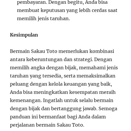
pembayaran. Dengan begitu, Anda bisa
membuat keputusan yang lebih cerdas saat
memilih jenis taruhan.
Kesimpulan
Bermain Sakau Toto memerlukan kombinasi
antara keberuntungan dan strategi. Dengan
memilih angka dengan bijak, memahami jenis
taruhan yang tersedia, serta memaksimalkan
peluang dengan kelola keuangan yang baik,
Anda bisa meningkatkan kesempatan meraih
kemenangan. Ingatlah untuk selalu bermain
dengan bijak dan bertanggung jawab. Semoga
panduan ini bermanfaat bagi Anda dalam
perjalanan bermain Sakau Toto.