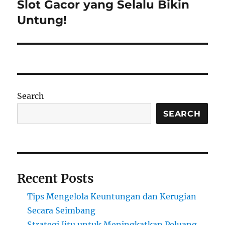
Slot Gacor yang Selalu Bikin
Untung!
Search
SEARCH
Recent Posts
Tips Mengelola Keuntungan dan Kerugian
Secara Seimbang
Strategi Jitu untuk Meningkatkan Peluang