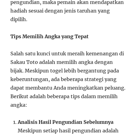
pengundian, maka pemain akan mendapatkan
hadiah sesuai dengan jenis taruhan yang
dipilih.
Tips Memilih Angka yang Tepat
Salah satu kunci untuk meraih kemenangan di
Sakau Toto adalah memilih angka dengan
bijak. Meskipun togel lebih bergantung pada
keberuntungan, ada beberapa strategi yang
dapat membantu Anda meningkatkan peluang.
Berikut adalah beberapa tips dalam memilih
angka:
Analisis Hasil Pengundian Sebelumnya
Meskipun setiap hasil pengundian adalah