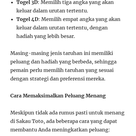
Togel 3D
: Memilih tiga angka yang akan
keluar dalam urutan tertentu.
Togel 4D
: Memilih empat angka yang akan
keluar dalam urutan tertentu, dengan
hadiah yang lebih besar.
Masing-masing jenis taruhan ini memiliki
peluang dan hadiah yang berbeda, sehingga
pemain perlu memilih taruhan yang sesuai
dengan strategi dan preferensi mereka.
Cara Memaksimalkan Peluang Menang
Meskipun tidak ada rumus pasti untuk menang
di Sakau Toto, ada beberapa cara yang dapat
membantu Anda meningkatkan peluang: