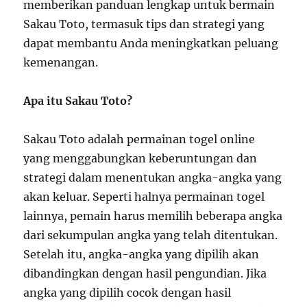
memberikan panduan lengkap untuk bermain
Sakau Toto, termasuk tips dan strategi yang
dapat membantu Anda meningkatkan peluang
kemenangan.
Apa itu Sakau Toto?
Sakau Toto adalah permainan togel online
yang menggabungkan keberuntungan dan
strategi dalam menentukan angka-angka yang
akan keluar. Seperti halnya permainan togel
lainnya, pemain harus memilih beberapa angka
dari sekumpulan angka yang telah ditentukan.
Setelah itu, angka-angka yang dipilih akan
dibandingkan dengan hasil pengundian. Jika
angka yang dipilih cocok dengan hasil