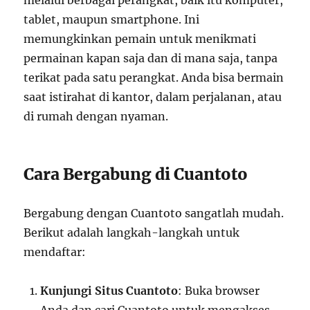
melalui berbagai perangkat, baik itu komputer,
tablet, maupun smartphone. Ini
memungkinkan pemain untuk menikmati
permainan kapan saja dan di mana saja, tanpa
terikat pada satu perangkat. Anda bisa bermain
saat istirahat di kantor, dalam perjalanan, atau
di rumah dengan nyaman.
Cara Bergabung di Cuantoto
Bergabung dengan Cuantoto sangatlah mudah.
Berikut adalah langkah-langkah untuk
mendaftar:
Kunjungi Situs Cuantoto
: Buka browser