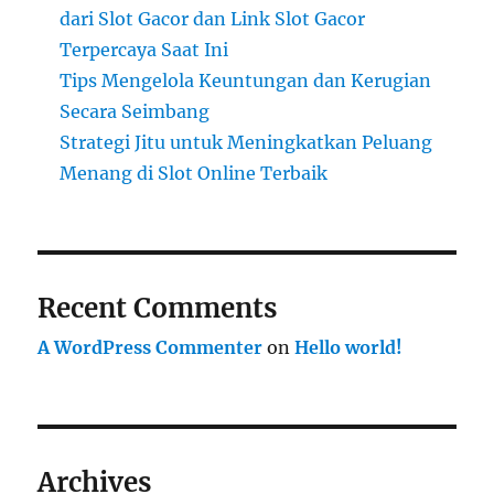
dari Slot Gacor dan Link Slot Gacor
Terpercaya Saat Ini
Tips Mengelola Keuntungan dan Kerugian
Secara Seimbang
Strategi Jitu untuk Meningkatkan Peluang
Menang di Slot Online Terbaik
Recent Comments
A WordPress Commenter
on
Hello world!
Archives