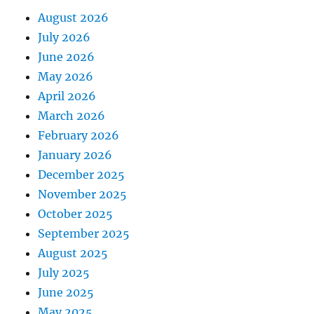
August 2026
July 2026
June 2026
May 2026
April 2026
March 2026
February 2026
January 2026
December 2025
November 2025
October 2025
September 2025
August 2025
July 2025
June 2025
May 2025