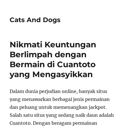
Cats And Dogs
Nikmati Keuntungan
Berlimpah dengan
Bermain di Cuantoto
yang Mengasyikkan
Dalam dunia perjudian online, banyak situs
yang menawarkan berbagai jenis permainan
dan peluang untuk memenangkan jackpot.
Salah satu situs yang sedang naik daun adalah
Cuantoto. Dengan beragam permainan