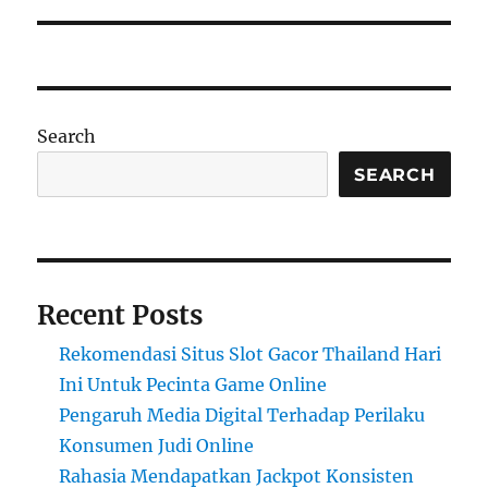
Search
SEARCH
Recent Posts
Rekomendasi Situs Slot Gacor Thailand Hari
Ini Untuk Pecinta Game Online
Pengaruh Media Digital Terhadap Perilaku
Konsumen Judi Online
Rahasia Mendapatkan Jackpot Konsisten