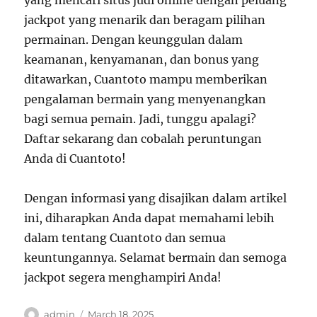
yang mencari situs judi online dengan peluang
jackpot yang menarik dan beragam pilihan
permainan. Dengan keunggulan dalam
keamanan, kenyamanan, dan bonus yang
ditawarkan, Cuantoto mampu memberikan
pengalaman bermain yang menyenangkan
bagi semua pemain. Jadi, tunggu apalagi?
Daftar sekarang dan cobalah peruntungan
Anda di Cuantoto!
Dengan informasi yang disajikan dalam artikel
ini, diharapkan Anda dapat memahami lebih
dalam tentang Cuantoto dan semua
keuntungannya. Selamat bermain dan semoga
jackpot segera menghampiri Anda!
Author
Posted
admin
March 18, 2025