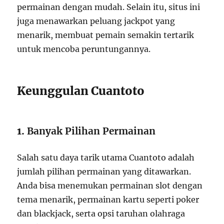
permainan dengan mudah. Selain itu, situs ini
juga menawarkan peluang jackpot yang
menarik, membuat pemain semakin tertarik
untuk mencoba peruntungannya.
Keunggulan Cuantoto
1.
Banyak Pilihan Permainan
Salah satu daya tarik utama Cuantoto adalah
jumlah pilihan permainan yang ditawarkan.
Anda bisa menemukan permainan slot dengan
tema menarik, permainan kartu seperti poker
dan blackjack, serta opsi taruhan olahraga