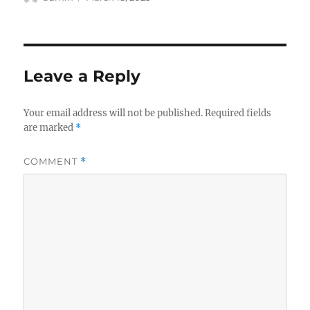
on
Leave a Reply
Your email address will not be published.
Required fields
are marked
*
COMMENT
*