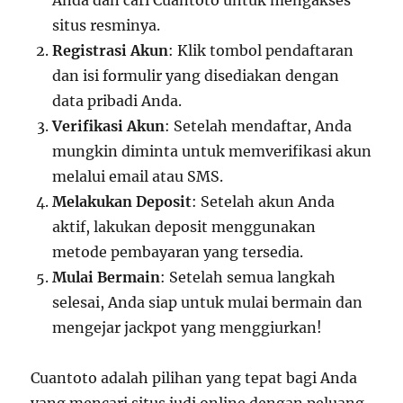
Anda dan cari Cuantoto untuk mengakses
situs resminya.
Registrasi Akun
: Klik tombol pendaftaran
dan isi formulir yang disediakan dengan
data pribadi Anda.
Verifikasi Akun
: Setelah mendaftar, Anda
mungkin diminta untuk memverifikasi akun
melalui email atau SMS.
Melakukan Deposit
: Setelah akun Anda
aktif, lakukan deposit menggunakan
metode pembayaran yang tersedia.
Mulai Bermain
: Setelah semua langkah
selesai, Anda siap untuk mulai bermain dan
mengejar jackpot yang menggiurkan!
Cuantoto adalah pilihan yang tepat bagi Anda