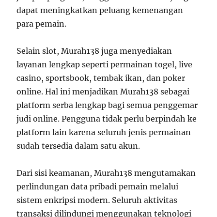
dapat meningkatkan peluang kemenangan
para pemain.
Selain slot, Murah138 juga menyediakan
layanan lengkap seperti permainan togel, live
casino, sportsbook, tembak ikan, dan poker
online. Hal ini menjadikan Murah138 sebagai
platform serba lengkap bagi semua penggemar
judi online. Pengguna tidak perlu berpindah ke
platform lain karena seluruh jenis permainan
sudah tersedia dalam satu akun.
Dari sisi keamanan, Murah138 mengutamakan
perlindungan data pribadi pemain melalui
sistem enkripsi modern. Seluruh aktivitas
transaksi dilindungi menggunakan teknologi