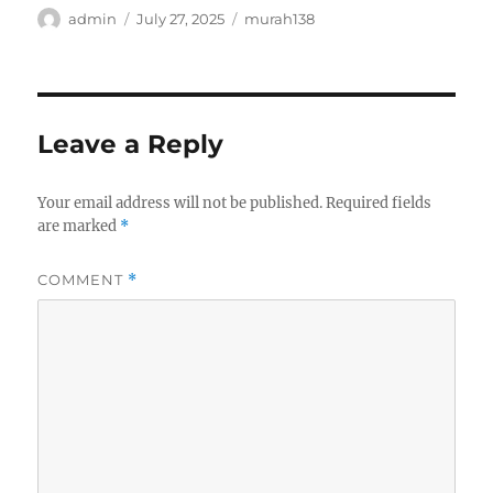
Author
Posted
Tags
admin
July 27, 2025
murah138
on
Leave a Reply
Your email address will not be published.
Required fields
are marked
*
COMMENT
*