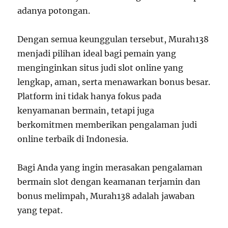
adanya potongan.
Dengan semua keunggulan tersebut, Murah138
menjadi pilihan ideal bagi pemain yang
menginginkan situs judi slot online yang
lengkap, aman, serta menawarkan bonus besar.
Platform ini tidak hanya fokus pada
kenyamanan bermain, tetapi juga
berkomitmen memberikan pengalaman judi
online terbaik di Indonesia.
Bagi Anda yang ingin merasakan pengalaman
bermain slot dengan keamanan terjamin dan
bonus melimpah, Murah138 adalah jawaban
yang tepat.