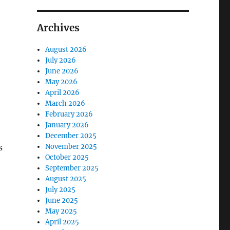
Archives
August 2026
July 2026
June 2026
May 2026
April 2026
March 2026
February 2026
January 2026
December 2025
s
November 2025
October 2025
September 2025
August 2025
July 2025
June 2025
May 2025
April 2025