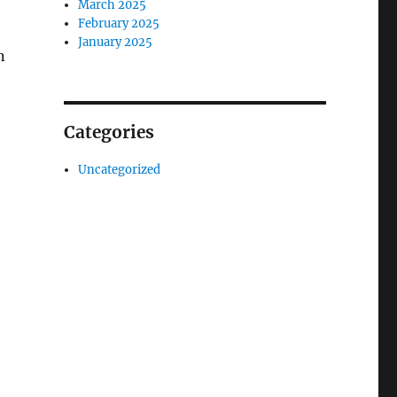
March 2025
February 2025
January 2025
n
Categories
Uncategorized