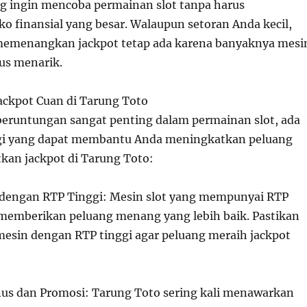
g ingin mencoba permainan slot tanpa harus
o finansial yang besar. Walaupun setoran Anda kecil,
memenangkan jackpot tetap ada karena banyaknya mesi
us menarik.
ackpot Cuan di Tarung Toto
beruntungan sangat penting dalam permainan slot, ada
egi yang dapat membantu Anda meningkatkan peluang
an jackpot di Tarung Toto:
t dengan RTP Tinggi: Mesin slot yang mempunyai RTP
 memberikan peluang menang yang lebih baik. Pastikan
esin dengan RTP tinggi agar peluang meraih jackpot
us dan Promosi: Tarung Toto sering kali menawarkan