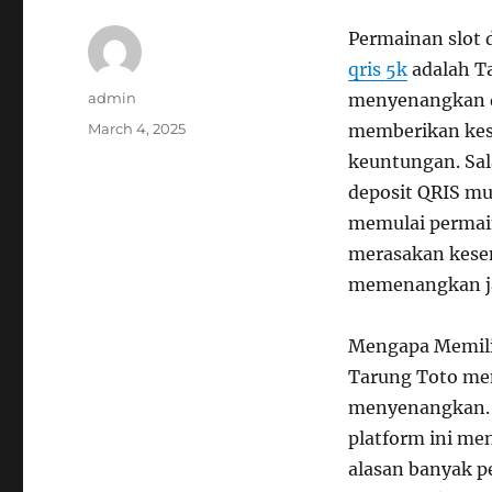
Permainan slot 
qris 5k
adalah Ta
Author
admin
menyenangkan d
Posted
March 4, 2025
memberikan kes
on
keuntungan. Sal
deposit QRIS mu
memulai permaina
merasakan kesen
memenangkan jac
Mengapa Memilih
Tarung Toto men
menyenangkan. 
platform ini me
alasan banyak p