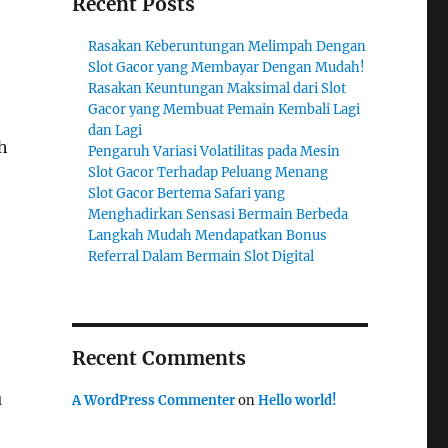
Recent Posts
Rasakan Keberuntungan Melimpah Dengan
Slot Gacor yang Membayar Dengan Mudah!
Rasakan Keuntungan Maksimal dari Slot
Gacor yang Membuat Pemain Kembali Lagi
dan Lagi
h
Pengaruh Variasi Volatilitas pada Mesin
Slot Gacor Terhadap Peluang Menang
Slot Gacor Bertema Safari yang
Menghadirkan Sensasi Bermain Berbeda
Langkah Mudah Mendapatkan Bonus
Referral Dalam Bermain Slot Digital
Recent Comments
u
A WordPress Commenter
on
Hello world!