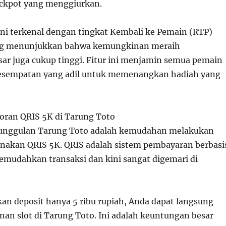
ckpot yang menggiurkan.
s ini terkenal dengan tingkat Kembali ke Pemain (RTP)
ang menunjukkan bahwa kemungkinan meraih
r juga cukup tinggi. Fitur ini menjamin semua pemain
sempatan yang adil untuk memenangkan hadiah yang
oran QRIS 5K di Tarung Toto
r unggulan Tarung Toto adalah kemudahan melakukan
akan QRIS 5K. QRIS adalah sistem pembayaran berbasi
mudahkan transaksi dan kini sangat digemari di
n deposit hanya 5 ribu rupiah, Anda dapat langsung
an slot di Tarung Toto. Ini adalah keuntungan besar