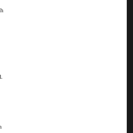
ih
.
n