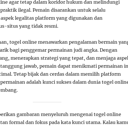
online agar tetap dalam koridor hukum dan melindungi
praktik ilegal. Pemain disarankan untuk selalu
spek legalitas platform yang digunakan dan
s-situs yang tidak resmi.
han, togel online menawarkan pengalaman bermain yan
arik bagi penggemar permainan judi angka. Dengan
ng, menerapkan strategi yang tepat, dan menjaga aspe
 tanggung jawab, pemain dapat menikmati permainan in
timal. Tetap bijak dan cerdas dalam memilih platform
 permainan adalah kunci sukses dalam dunia togel onlin
kembang.
berikan gambaran menyeluruh mengenai togel online
an formal dan fokus pada kata kunci utama. Kalau kam