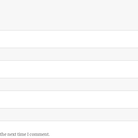
 the next time I comment.