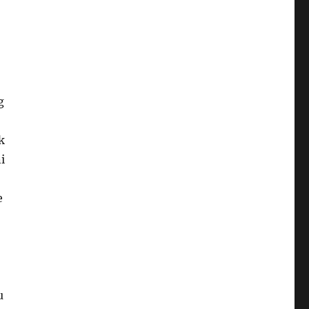
g
k
i
e
u