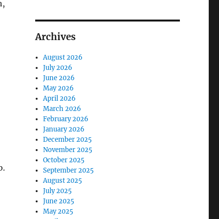
n,
Archives
August 2026
July 2026
June 2026
May 2026
April 2026
March 2026
February 2026
January 2026
December 2025
November 2025
October 2025
b.
September 2025
August 2025
July 2025
June 2025
May 2025