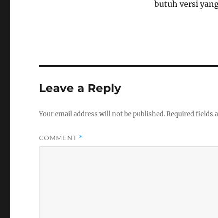
butuh versi yang
Leave a Reply
Your email address will not be published.
Required fields
COMMENT
*