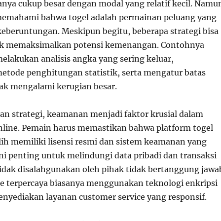
anya cukup besar dengan modal yang relatif kecil. Namu
memahami bahwa togel adalah permainan peluang yang
beruntungan. Meskipun begitu, beberapa strategi bisa
uk memaksimalkan potensi kemenangan. Contohnya
elakukan analisis angka yang sering keluar,
ode penghitungan statistik, serta mengatur batas
dak mengalami kerugian besar.
dan strategi, keamanan menjadi faktor krusial dalam
nline. Pemain harus memastikan bahwa platform togel
ilih memiliki lisensi resmi dan sistem keamanan yang
ini penting untuk melindungi data pribadi dan transaksi
idak disalahgunakan oleh pihak tidak bertanggung jawa
ine terpercaya biasanya menggunakan teknologi enkripsi
enyediakan layanan customer service yang responsif.