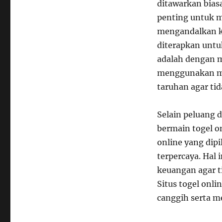
ditawarkan bias
penting untuk 
mengandalkan ke
diterapkan unt
adalah dengan m
menggunakan met
taruhan agar ti
Selain peluang 
bermain togel o
online yang dip
terpercaya. Hal 
keuangan agar t
Situs togel onl
canggih serta m