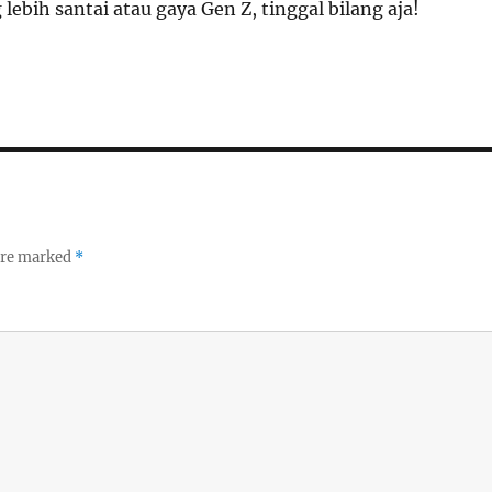
 lebih santai atau gaya Gen Z, tinggal bilang aja!
 are marked
*