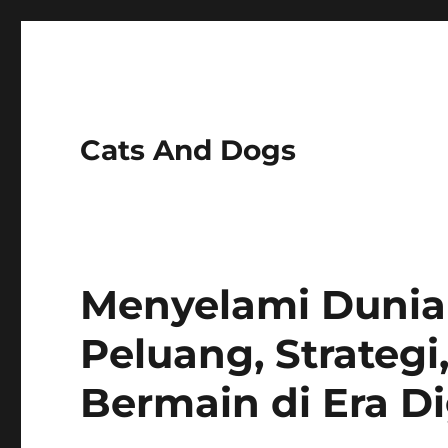
Cats And Dogs
Menyelami Dunia 
Peluang, Strateg
Bermain di Era Di