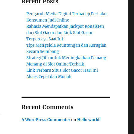
Recent Posts
Pengaruh Media Digital Terhadap Perilaku
Konsumen Judi Online
Rahasia Mendapatkan Jackpot Konsisten
dari Slot Gacor dan Link Slot Gacor
Terpercaya Saat Ini
Tips Mengelola Keuntungan dan Kerugian
Secara Seimbang
Strategi Jitu untuk Meningkatkan Peluang
Menang di Slot Online Terbaik
Link Terbaru Situs Slot Gacor Hari Ini
Akses Cepat dan Mudah
Recent Comments
n
A WordPress Commenter
on
Hello world!