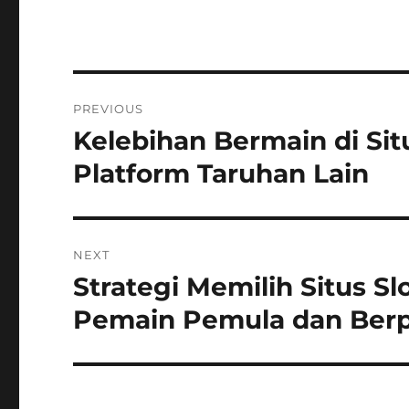
Post
PREVIOUS
navigation
Kelebihan Bermain di Si
Previous
post:
Platform Taruhan Lain
NEXT
Strategi Memilih Situs S
Next
post:
Pemain Pemula dan Ber