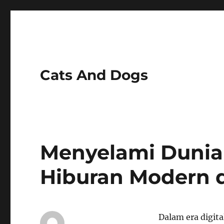
Cats And Dogs
Menyelami Dunia 
Hiburan Modern d
Dalam era digit