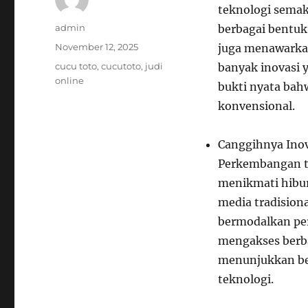
teknologi semak
Author
admin
berbagai bentuk
Posted
November 12, 2025
juga menawarkan
on
Tags
cucu toto
,
cucutoto
,
judi
banyak inovasi y
online
bukti nyata bah
konvensional.
Canggihnya Inov
Perkembangan t
menikmati hibur
media tradisiona
bermodalkan per
mengakses berba
menunjukkan be
teknologi.