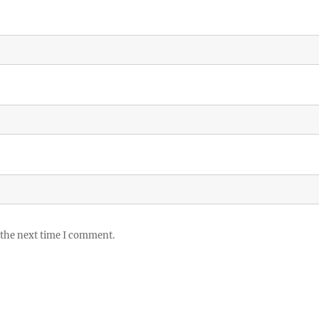
 the next time I comment.