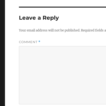
Leave a Reply
Your email address will not be published.
Required fields
COMMENT
*