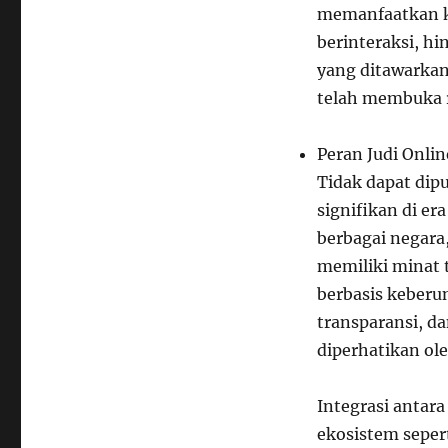
memanfaatkan ke
berinteraksi, h
yang ditawarka
telah membuka r
Peran Judi Onlin
Tidak dapat dip
signifikan di er
berbagai negar
memiliki minat 
berbasis keberu
transparansi, d
diperhatikan ol
Integrasi antar
ekosistem seper