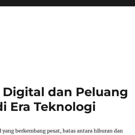
Digital dan Peluang
i Era Teknologi
al yang berkembang pesat, batas antara hiburan dan