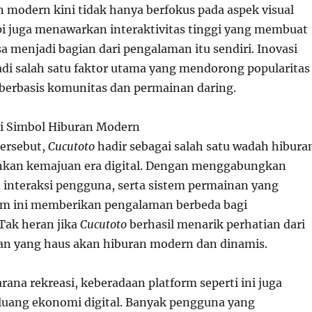
n modern kini tidak hanya berfokus pada aspek visual
api juga menawarkan interaktivitas tinggi yang membuat
 menjadi bagian dari pengalaman itu sendiri. Inovasi
jadi salah satu faktor utama yang mendorong popularitas
l berbasis komunitas dan permainan daring.
i Simbol Hiburan Modern
ersebut,
Cucutoto
hadir sebagai salah satu wadah hibura
kan kemajuan era digital. Dengan menggabungkan
, interaksi pengguna, serta sistem permainan yang
rm ini memberikan pengalaman berbeda bagi
Tak heran jika
Cucutoto
berhasil menarik perhatian dari
an yang haus akan hiburan modern dan dinamis.
arana rekreasi, keberadaan platform seperti ini juga
uang ekonomi digital. Banyak pengguna yang