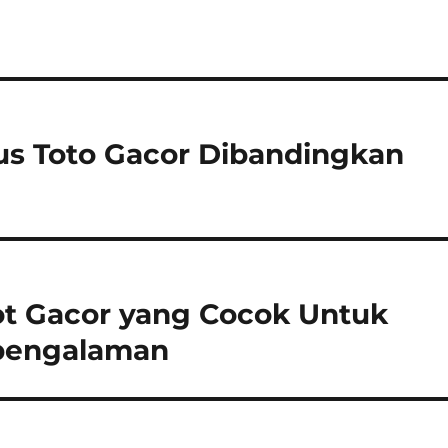
tus Toto Gacor Dibandingkan
lot Gacor yang Cocok Untuk
pengalaman