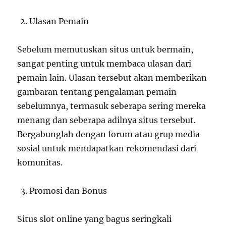
Ulasan Pemain
Sebelum memutuskan situs untuk bermain,
sangat penting untuk membaca ulasan dari
pemain lain. Ulasan tersebut akan memberikan
gambaran tentang pengalaman pemain
sebelumnya, termasuk seberapa sering mereka
menang dan seberapa adilnya situs tersebut.
Bergabunglah dengan forum atau grup media
sosial untuk mendapatkan rekomendasi dari
komunitas.
Promosi dan Bonus
Situs slot online yang bagus seringkali