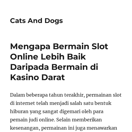
Cats And Dogs
Mengapa Bermain Slot
Online Lebih Baik
Daripada Bermain di
Kasino Darat
Dalam beberapa tahun terakhir, permainan slot
di internet telah menjadi salah satu bentuk
hiburan yang sangat digemari oleh para
pemain judi online. Selain memberikan
kesenangan, permainan ini juga menawarkan