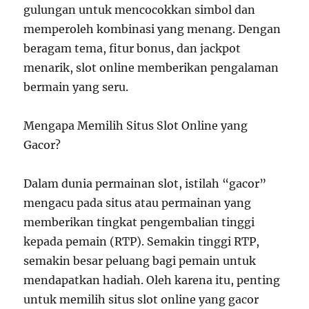
gulungan untuk mencocokkan simbol dan
memperoleh kombinasi yang menang. Dengan
beragam tema, fitur bonus, dan jackpot
menarik, slot online memberikan pengalaman
bermain yang seru.
Mengapa Memilih Situs Slot Online yang
Gacor?
Dalam dunia permainan slot, istilah “gacor”
mengacu pada situs atau permainan yang
memberikan tingkat pengembalian tinggi
kepada pemain (RTP). Semakin tinggi RTP,
semakin besar peluang bagi pemain untuk
mendapatkan hadiah. Oleh karena itu, penting
untuk memilih situs slot online yang gacor