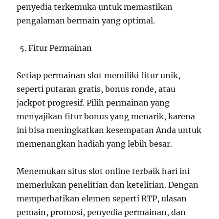
penyedia terkemuka untuk memastikan
pengalaman bermain yang optimal.
Fitur Permainan
Setiap permainan slot memiliki fitur unik,
seperti putaran gratis, bonus ronde, atau
jackpot progresif. Pilih permainan yang
menyajikan fitur bonus yang menarik, karena
ini bisa meningkatkan kesempatan Anda untuk
memenangkan hadiah yang lebih besar.
Menemukan situs slot online terbaik hari ini
memerlukan penelitian dan ketelitian. Dengan
memperhatikan elemen seperti RTP, ulasan
pemain, promosi, penyedia permainan, dan