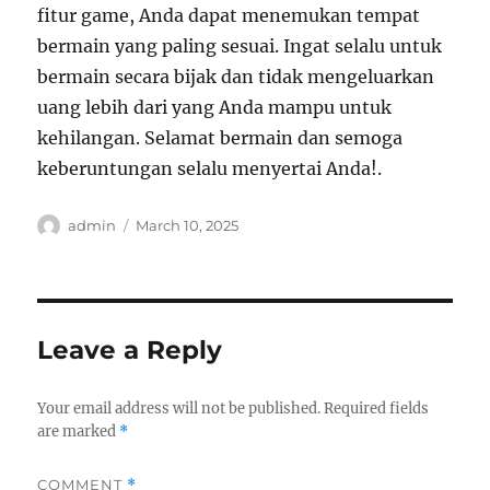
fitur game, Anda dapat menemukan tempat
bermain yang paling sesuai. Ingat selalu untuk
bermain secara bijak dan tidak mengeluarkan
uang lebih dari yang Anda mampu untuk
kehilangan. Selamat bermain dan semoga
keberuntungan selalu menyertai Anda!.
Author
Posted
admin
March 10, 2025
on
Leave a Reply
Your email address will not be published.
Required fields
are marked
*
COMMENT
*