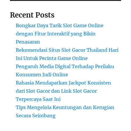
Recent Posts
Bongkar Daya Tarik Slot Game Online
dengan Fitur Interaktif yang Bikin
Penasaran
Rekomendasi Situs Slot Gacor Thailand Hari
Ini Untuk Pecinta Game Online
Pengaruh Media Digital Terhadap Perilaku
Konsumen Judi Online
Rahasia Mendapatkan Jackpot Konsisten
dari Slot Gacor dan Link Slot Gacor
Terpercaya Saat Ini
Tips Mengelola Keuntungan dan Kerugian
Secara Seimbang