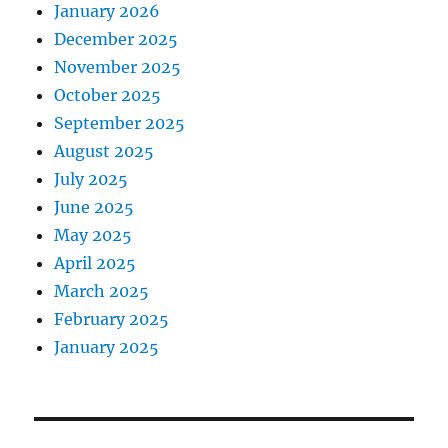
January 2026
December 2025
November 2025
October 2025
September 2025
August 2025
July 2025
June 2025
May 2025
April 2025
March 2025
February 2025
January 2025