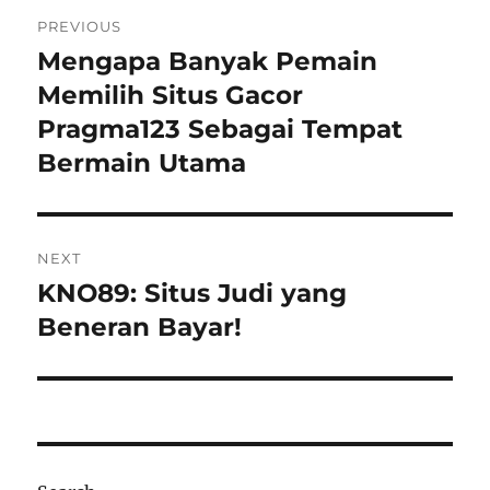
Post
PREVIOUS
navigation
Mengapa Banyak Pemain
Previous
post:
Memilih Situs Gacor
Pragma123 Sebagai Tempat
Bermain Utama
NEXT
KNO89: Situs Judi yang
Next
post:
Beneran Bayar!