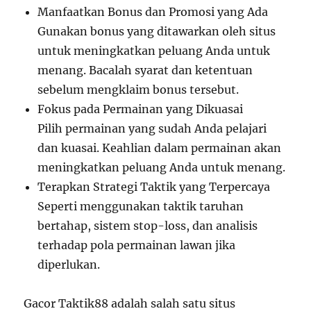
Manfaatkan Bonus dan Promosi yang Ada
Gunakan bonus yang ditawarkan oleh situs
untuk meningkatkan peluang Anda untuk
menang. Bacalah syarat dan ketentuan
sebelum mengklaim bonus tersebut.
Fokus pada Permainan yang Dikuasai
Pilih permainan yang sudah Anda pelajari
dan kuasai. Keahlian dalam permainan akan
meningkatkan peluang Anda untuk menang.
Terapkan Strategi Taktik yang Terpercaya
Seperti menggunakan taktik taruhan
bertahap, sistem stop-loss, dan analisis
terhadap pola permainan lawan jika
diperlukan.
Gacor Taktik88 adalah salah satu situs