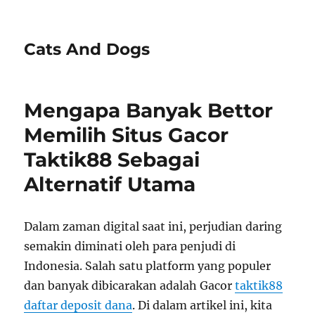
Cats And Dogs
Mengapa Banyak Bettor
Memilih Situs Gacor
Taktik88 Sebagai
Alternatif Utama
Dalam zaman digital saat ini, perjudian daring
semakin diminati oleh para penjudi di
Indonesia. Salah satu platform yang populer
dan banyak dibicarakan adalah Gacor
taktik88
daftar deposit dana
. Di dalam artikel ini, kita