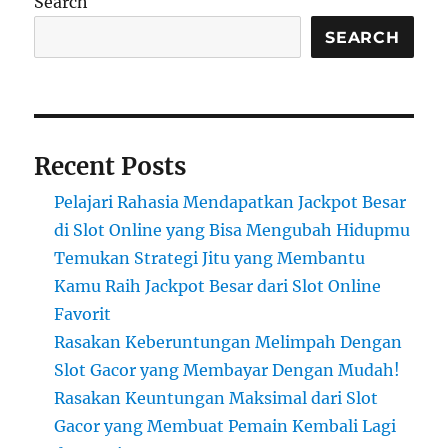
Search
SEARCH
Recent Posts
Pelajari Rahasia Mendapatkan Jackpot Besar
di Slot Online yang Bisa Mengubah Hidupmu
Temukan Strategi Jitu yang Membantu
Kamu Raih Jackpot Besar dari Slot Online
Favorit
Rasakan Keberuntungan Melimpah Dengan
Slot Gacor yang Membayar Dengan Mudah!
Rasakan Keuntungan Maksimal dari Slot
Gacor yang Membuat Pemain Kembali Lagi