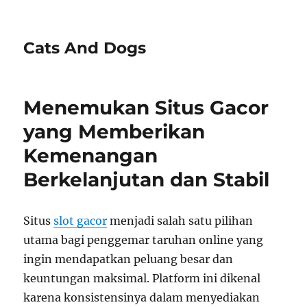
Cats And Dogs
Menemukan Situs Gacor
yang Memberikan
Kemenangan
Berkelanjutan dan Stabil
Situs
slot gacor
menjadi salah satu pilihan
utama bagi penggemar taruhan online yang
ingin mendapatkan peluang besar dan
keuntungan maksimal. Platform ini dikenal
karena konsistensinya dalam menyediakan