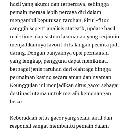
hasil yang akurat dan terpercaya, sehingga
pemain merasa lebih percaya diri dalam
mengambil keputusan taruhan. Fitur-fitur
canggih seperti analisis statistik, update hasil
real-time, dan sistem keamanan yang terjamin
menjadikannya favorit di kalangan pecinta judi
daring. Dengan banyaknya opsi permainan
yang lengkap, pengguna dapat menikmati
berbagai jenis taruhan dari olahraga hingga
permainan kasino secara aman dan nyaman.
Keunggulan ini menjadikan situs gacor sebagai
destinasi utama untuk meraih kemenangan
besar.
Keberadaan situs gacor yang selalu aktif dan
responsif sangat membantu pemain dalam