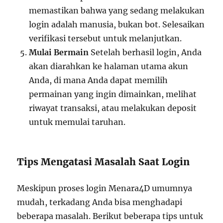
memastikan bahwa yang sedang melakukan
login adalah manusia, bukan bot. Selesaikan
verifikasi tersebut untuk melanjutkan.
Mulai Bermain
Setelah berhasil login, Anda
akan diarahkan ke halaman utama akun
Anda, di mana Anda dapat memilih
permainan yang ingin dimainkan, melihat
riwayat transaksi, atau melakukan deposit
untuk memulai taruhan.
Tips Mengatasi Masalah Saat Login
Meskipun proses login Menara4D umumnya
mudah, terkadang Anda bisa menghadapi
beberapa masalah. Berikut beberapa tips untuk