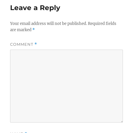
Leave a Reply
Your email address will not be published.
Required fields
are marked
*
COMMENT
*