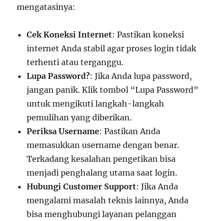
mengatasinya:
Cek Koneksi Internet
: Pastikan koneksi
internet Anda stabil agar proses login tidak
terhenti atau terganggu.
Lupa Password?
: Jika Anda lupa password,
jangan panik. Klik tombol “Lupa Password”
untuk mengikuti langkah-langkah
pemulihan yang diberikan.
Periksa Username
: Pastikan Anda
memasukkan username dengan benar.
Terkadang kesalahan pengetikan bisa
menjadi penghalang utama saat login.
Hubungi Customer Support
: Jika Anda
mengalami masalah teknis lainnya, Anda
bisa menghubungi layanan pelanggan