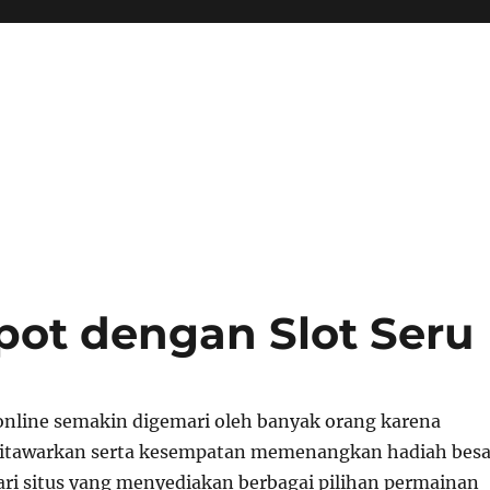
ot dengan Slot Seru
online semakin digemari oleh banyak orang karena
ditawarkan serta kesempatan memenangkan hadiah besa
ri situs yang menyediakan berbagai pilihan permainan