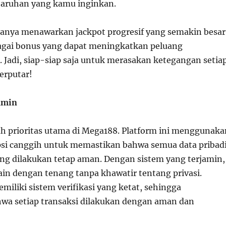
taruhan yang kamu inginkan.
anya menawarkan jackpot progresif yang semakin besar
bagai bonus yang dapat meningkatkan peluang
adi, siap-siap saja untuk merasakan ketegangan setia
berputar!
amin
 prioritas utama di Mega188. Platform ini menggunaka
psi canggih untuk memastikan bahwa semua data pribad
ang dilakukan tetap aman. Dengan sistem yang terjamin,
in dengan tenang tanpa khawatir tentang privasi.
iliki sistem verifikasi yang ketat, sehingga
wa setiap transaksi dilakukan dengan aman dan