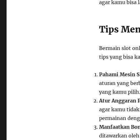
agar kamu bisa 
Tips Men
Bermain slot on
tips yang bisa 
Pahami Mesin S
aturan yang ber
yang kamu pilih.
Atur Anggaran 
agar kamu tidak
permainan deng
Manfaatkan Bo
ditawarkan oleh