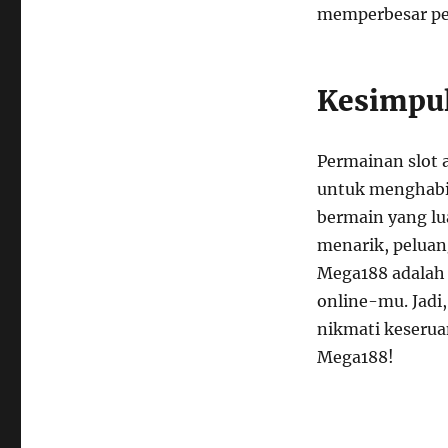
memperbesar p
Kesimpu
Permainan slot
untuk menghabi
bermain yang lu
menarik, peluan
Mega188 adalah
online-mu. Jadi,
nikmati keserua
Mega188!