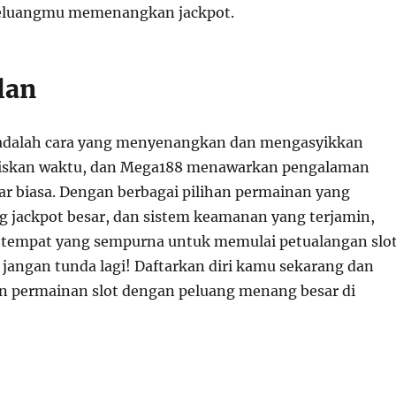
eluangmu memenangkan jackpot.
lan
 adalah cara yang menyenangkan dan mengasyikkan
skan waktu, dan Mega188 menawarkan pengalaman
ar biasa. Dengan berbagai pilihan permainan yang
g jackpot besar, dan sistem keamanan yang terjamin,
 tempat yang sempurna untuk memulai petualangan slo
 jangan tunda lagi! Daftarkan diri kamu sekarang dan
n permainan slot dengan peluang menang besar di