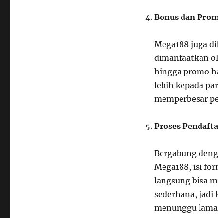
Bonus dan Prom
Mega188 juga di
dimanfaatkan ol
hingga promo h
lebih kepada pa
memperbesar pe
Proses Pendaft
Bergabung denga
Mega188, isi fo
langsung bisa m
sederhana, jadi
menunggu lama.