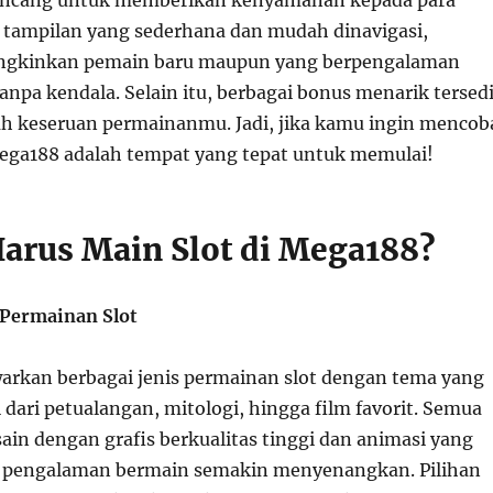
irancang untuk memberikan kenyamanan kepada para
tampilan yang sederhana dan mudah dinavigasi,
gkinkan pemain baru maupun yang berpengalaman
npa kendala. Selain itu, berbagai bonus menarik tersed
 keseruan permainanmu. Jadi, jika kamu ingin mencob
ega188 adalah tempat yang tepat untuk memulai!
arus Main Slot di Mega188?
 Permainan Slot
rkan berbagai jenis permainan slot dengan tema yang
i dari petualangan, mitologi, hingga film favorit. Semua
ain dengan grafis berkualitas tinggi dan animasi yang
 pengalaman bermain semakin menyenangkan. Pilihan