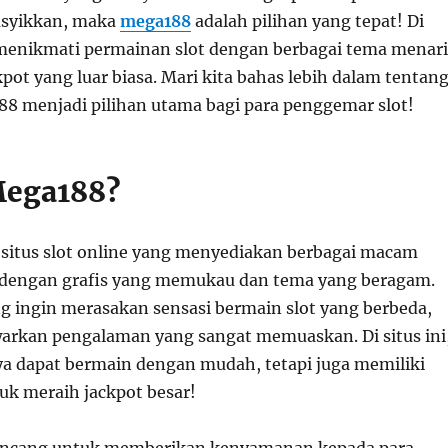
asyikkan, maka
mega188
adalah pilihan yang tepat! Di
 menikmati permainan slot dengan berbagai tema menar
pot yang luar biasa. Mari kita bahas lebih dalam tentan
 menjadi pilihan utama bagi para penggemar slot!
Mega188?
situs slot online yang menyediakan berbagai macam
 dengan grafis yang memukau dan tema yang beragam.
g ingin merasakan sensasi bermain slot yang berbeda,
rkan pengalaman yang sangat memuaskan. Di situs ini
a dapat bermain dengan mudah, tetapi juga memiliki
k meraih jackpot besar!