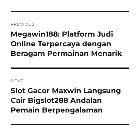
Post
PREVIOUS
navigation
Megawin188: Platform Judi
Previous
post:
Online Terpercaya dengan
Beragam Permainan Menarik
NEXT
Slot Gacor Maxwin Langsung
Next
post:
Cair Bigslot288 Andalan
Pemain Berpengalaman