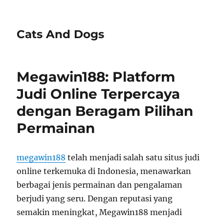
Cats And Dogs
Megawin188: Platform
Judi Online Terpercaya
dengan Beragam Pilihan
Permainan
megawin188
telah menjadi salah satu situs judi
online terkemuka di Indonesia, menawarkan
berbagai jenis permainan dan pengalaman
berjudi yang seru. Dengan reputasi yang
semakin meningkat, Megawin188 menjadi