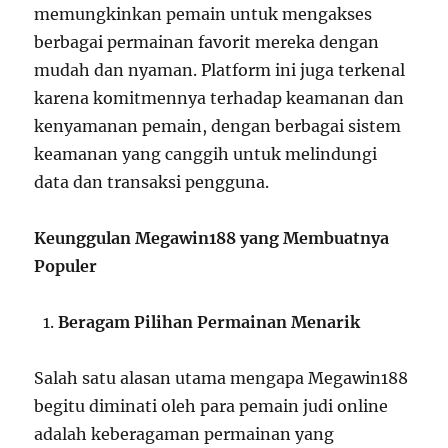
memungkinkan pemain untuk mengakses
berbagai permainan favorit mereka dengan
mudah dan nyaman. Platform ini juga terkenal
karena komitmennya terhadap keamanan dan
kenyamanan pemain, dengan berbagai sistem
keamanan yang canggih untuk melindungi
data dan transaksi pengguna.
Keunggulan Megawin188 yang Membuatnya
Populer
Beragam Pilihan Permainan Menarik
Salah satu alasan utama mengapa Megawin188
begitu diminati oleh para pemain judi online
adalah keberagaman permainan yang