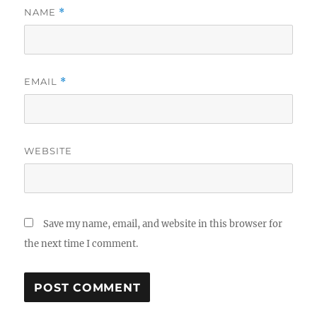
NAME
*
EMAIL
*
WEBSITE
Save my name, email, and website in this browser for
the next time I comment.