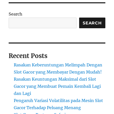
Search
SEARCH
Recent Posts
Rasakan Keberuntungan Melimpah Dengan
Slot Gacor yang Membayar Dengan Mudah!
Rasakan Keuntungan Maksimal dari Slot
Gacor yang Membuat Pemain Kembali Lagi
dan Lagi
Pengaruh Variasi Volatilitas pada Mesin Slot
Gacor Terhadap Peluang Menang