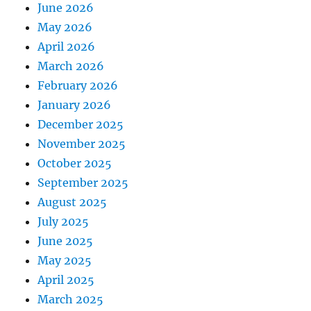
June 2026
May 2026
April 2026
March 2026
February 2026
January 2026
December 2025
November 2025
October 2025
September 2025
August 2025
July 2025
June 2025
May 2025
April 2025
March 2025