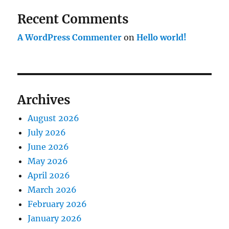
Recent Comments
A WordPress Commenter
on
Hello world!
Archives
August 2026
July 2026
June 2026
May 2026
April 2026
March 2026
February 2026
January 2026