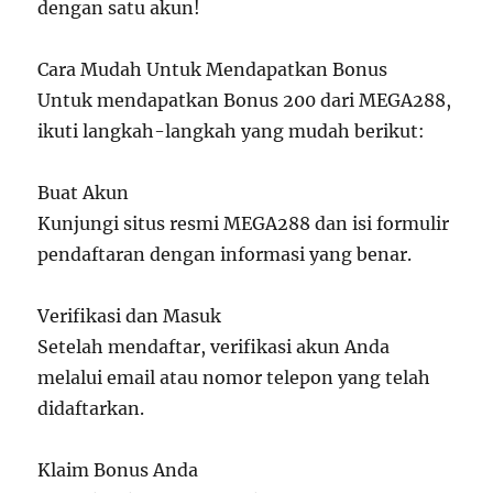
dengan satu akun!
Cara Mudah Untuk Mendapatkan Bonus
Untuk mendapatkan Bonus 200 dari MEGA288,
ikuti langkah-langkah yang mudah berikut:
Buat Akun
Kunjungi situs resmi MEGA288 dan isi formulir
pendaftaran dengan informasi yang benar.
Verifikasi dan Masuk
Setelah mendaftar, verifikasi akun Anda
melalui email atau nomor telepon yang telah
didaftarkan.
Klaim Bonus Anda