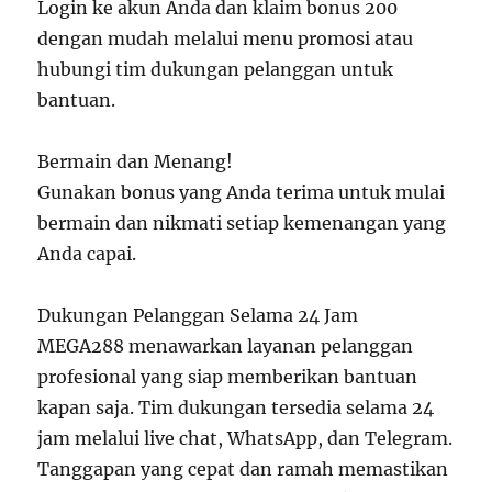
Login ke akun Anda dan klaim bonus 200
dengan mudah melalui menu promosi atau
hubungi tim dukungan pelanggan untuk
bantuan.
Bermain dan Menang!
Gunakan bonus yang Anda terima untuk mulai
bermain dan nikmati setiap kemenangan yang
Anda capai.
Dukungan Pelanggan Selama 24 Jam
MEGA288 menawarkan layanan pelanggan
profesional yang siap memberikan bantuan
kapan saja. Tim dukungan tersedia selama 24
jam melalui live chat, WhatsApp, dan Telegram.
Tanggapan yang cepat dan ramah memastikan