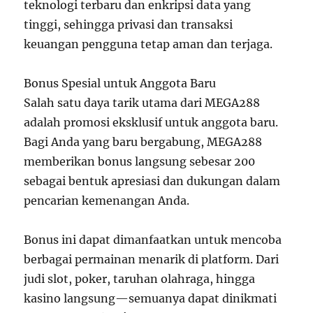
teknologi terbaru dan enkripsi data yang
tinggi, sehingga privasi dan transaksi
keuangan pengguna tetap aman dan terjaga.
Bonus Spesial untuk Anggota Baru
Salah satu daya tarik utama dari MEGA288
adalah promosi eksklusif untuk anggota baru.
Bagi Anda yang baru bergabung, MEGA288
memberikan bonus langsung sebesar 200
sebagai bentuk apresiasi dan dukungan dalam
pencarian kemenangan Anda.
Bonus ini dapat dimanfaatkan untuk mencoba
berbagai permainan menarik di platform. Dari
judi slot, poker, taruhan olahraga, hingga
kasino langsung—semuanya dapat dinikmati