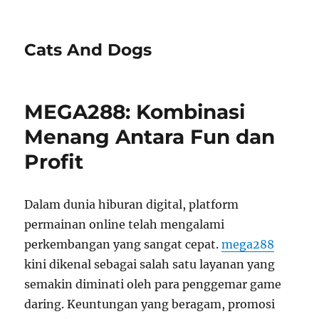
Cats And Dogs
MEGA288: Kombinasi
Menang Antara Fun dan
Profit
Dalam dunia hiburan digital, platform
permainan online telah mengalami
perkembangan yang sangat cepat.
mega288
kini dikenal sebagai salah satu layanan yang
semakin diminati oleh para penggemar game
daring. Keuntungan yang beragam, promosi