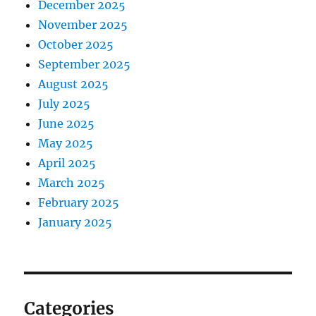
December 2025
November 2025
October 2025
September 2025
August 2025
July 2025
June 2025
May 2025
April 2025
March 2025
February 2025
January 2025
Categories