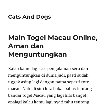
Cats And Dogs
Main Togel Macau Online,
Aman dan
Menguntungkan
Kalau kamu lagi cari pengalaman seru dan
menguntungkan di dunia judi, pasti sudah
nggak asing lagi dengan nama seperti toto
macau. Nah, di sini kita bakal bahas tentang
bandar togel Macau yang lagi hits banget,
apalagi kalau kamu lagi nyari tahu tentang