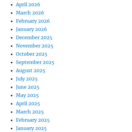
April 2026
March 2026
February 2026
January 2026
December 2025
November 2025
October 2025
September 2025
August 2025
July 2025
June 2025
May 2025
April 2025
March 2025
February 2025
January 2025