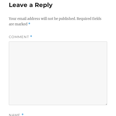
Leave a Reply
Your email address will not be published.
Required fields
are marked
*
COMMENT
*
NAME
*