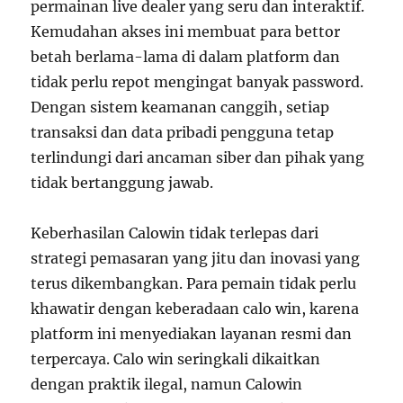
permainan live dealer yang seru dan interaktif.
Kemudahan akses ini membuat para bettor
betah berlama-lama di dalam platform dan
tidak perlu repot mengingat banyak password.
Dengan sistem keamanan canggih, setiap
transaksi dan data pribadi pengguna tetap
terlindungi dari ancaman siber dan pihak yang
tidak bertanggung jawab.
Keberhasilan Calowin tidak terlepas dari
strategi pemasaran yang jitu dan inovasi yang
terus dikembangkan. Para pemain tidak perlu
khawatir dengan keberadaan calo win, karena
platform ini menyediakan layanan resmi dan
terpercaya. Calo win seringkali dikaitkan
dengan praktik ilegal, namun Calowin