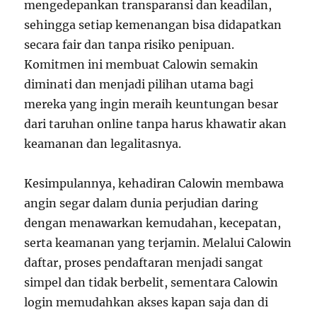
mengedepankan transparansi dan keadilan,
sehingga setiap kemenangan bisa didapatkan
secara fair dan tanpa risiko penipuan.
Komitmen ini membuat Calowin semakin
diminati dan menjadi pilihan utama bagi
mereka yang ingin meraih keuntungan besar
dari taruhan online tanpa harus khawatir akan
keamanan dan legalitasnya.
Kesimpulannya, kehadiran Calowin membawa
angin segar dalam dunia perjudian daring
dengan menawarkan kemudahan, kecepatan,
serta keamanan yang terjamin. Melalui Calowin
daftar, proses pendaftaran menjadi sangat
simpel dan tidak berbelit, sementara Calowin
login memudahkan akses kapan saja dan di