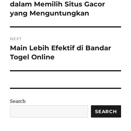
post:
dalam Memilih Situs Gacor
yang Menguntungkan
NEXT
Main Lebih Efektif di Bandar
Next
post:
Togel Online
Search
SEARCH