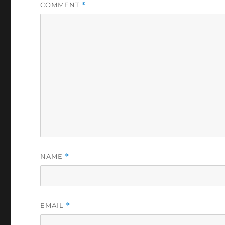
COMMENT
*
NAME
*
EMAIL
*