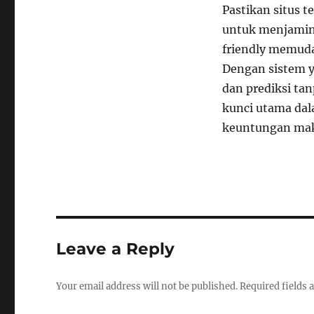
Pastikan situs t
untuk menjamin 
friendly memuda
Dengan sistem y
dan prediksi tan
kunci utama da
keuntungan maks
Leave a Reply
Your email address will not be published.
Required fields