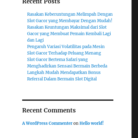
Recent Posts
Rasakan Keberuntungan Melimpah Dengan
Slot Gacor yang Membayar Dengan Mudah!
Rasakan Keuntungan Maksimal dari Slot
Gacor yang Membuat Pemain Kembali Lagi
dan Lagi
Pengaruh Variasi Volatilitas pada Mesin
Slot Gacor Terhadap Peluang Menang
Slot Gacor Bertema Safari yang
Menghadirkan Sensasi Bermain Berbeda
Langkah Mudah Mendapatkan Bonus
Referral Dalam Bermain Slot Digital
Recent Comments
A WordPress Commenter
on
Hello world!