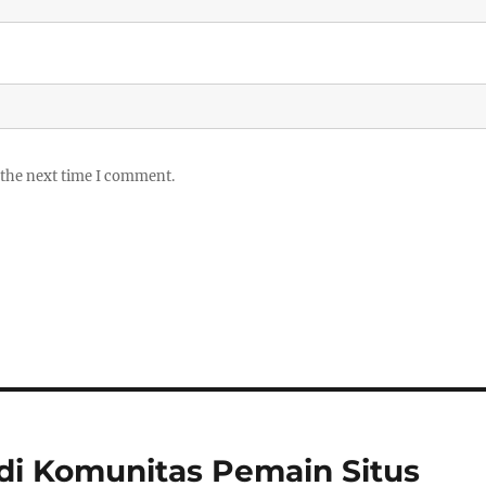
 the next time I comment.
i Komunitas Pemain Situs