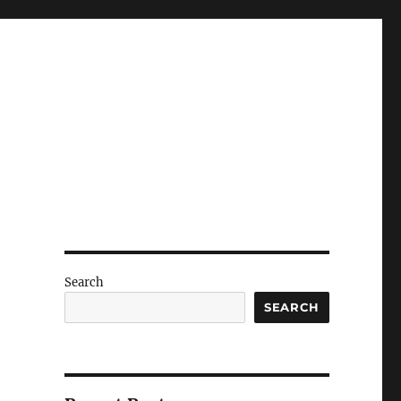
Search
SEARCH