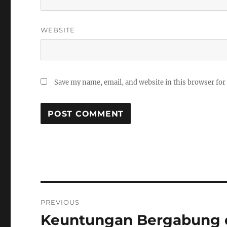
WEBSITE
Save my name, email, and website in this browser for
Post
PREVIOUS
navigation
Keuntungan Bergabung d
Previous