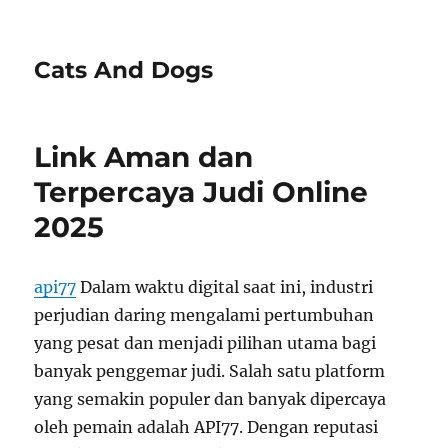
Cats And Dogs
Link Aman dan
Terpercaya Judi Online
2025
api77
Dalam waktu digital saat ini, industri
perjudian daring mengalami pertumbuhan
yang pesat dan menjadi pilihan utama bagi
banyak penggemar judi. Salah satu platform
yang semakin populer dan banyak dipercaya
oleh pemain adalah API77. Dengan reputasi