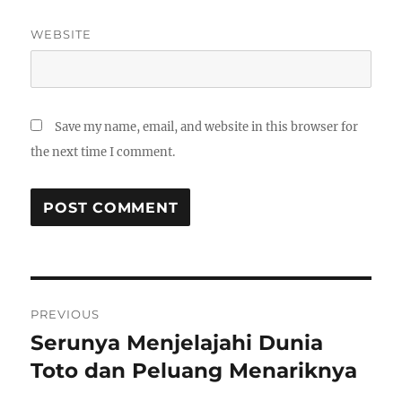
WEBSITE
Save my name, email, and website in this browser for
the next time I comment.
Post
PREVIOUS
navigation
Serunya Menjelajahi Dunia
Previous
post:
Toto dan Peluang Menariknya