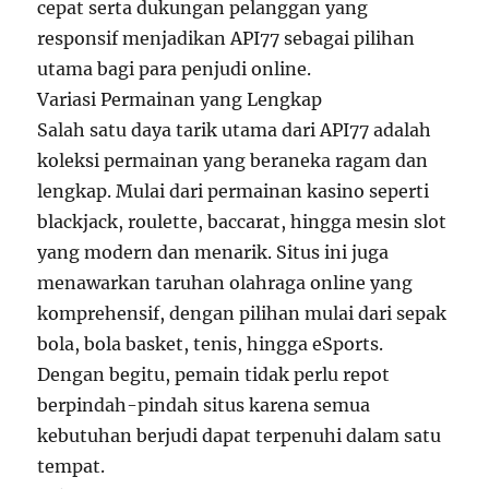
cepat serta dukungan pelanggan yang
responsif menjadikan API77 sebagai pilihan
utama bagi para penjudi online.
Variasi Permainan yang Lengkap
Salah satu daya tarik utama dari API77 adalah
koleksi permainan yang beraneka ragam dan
lengkap. Mulai dari permainan kasino seperti
blackjack, roulette, baccarat, hingga mesin slot
yang modern dan menarik. Situs ini juga
menawarkan taruhan olahraga online yang
komprehensif, dengan pilihan mulai dari sepak
bola, bola basket, tenis, hingga eSports.
Dengan begitu, pemain tidak perlu repot
berpindah-pindah situs karena semua
kebutuhan berjudi dapat terpenuhi dalam satu
tempat.