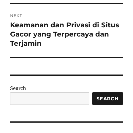
NEXT
Keamanan dan Privasi di Situs
Next
post:
Gacor yang Terpercaya dan
Terjamin
Search
SEARCH