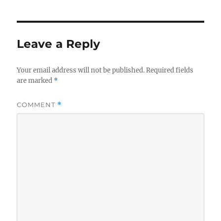
Leave a Reply
Your email address will not be published.
Required fields
are marked
*
COMMENT
*