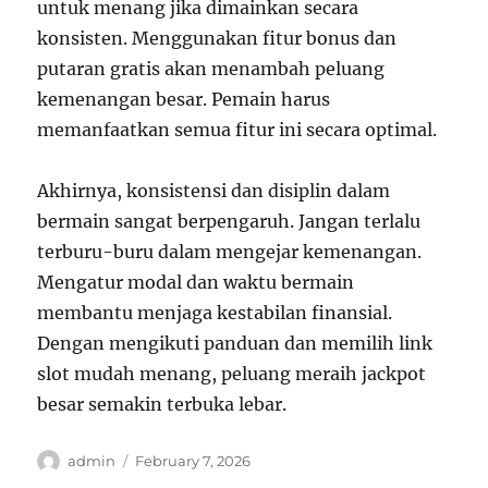
untuk menang jika dimainkan secara
konsisten. Menggunakan fitur bonus dan
putaran gratis akan menambah peluang
kemenangan besar. Pemain harus
memanfaatkan semua fitur ini secara optimal.
Akhirnya, konsistensi dan disiplin dalam
bermain sangat berpengaruh. Jangan terlalu
terburu-buru dalam mengejar kemenangan.
Mengatur modal dan waktu bermain
membantu menjaga kestabilan finansial.
Dengan mengikuti panduan dan memilih link
slot mudah menang, peluang meraih jackpot
besar semakin terbuka lebar.
Author
Posted
admin
February 7, 2026
on