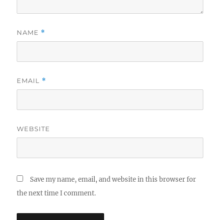
NAME
*
EMAIL
*
WEBSITE
Save my name, email, and website in this browser for
the next time I comment.