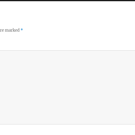
 are marked
*