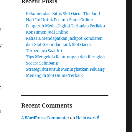
Recent Posts
Rekomendasi Situs Slot Gacor Thailand
Hari Ini Untuk Pecinta Game Online
i
Pengaruh Media Digital Terhadap Perilaku
e
Konsumen Judi Online
Rahasia Mendapatkan Jackpot Konsisten
dari Slot Gacor dan Link Slot Gacor
y.
Terpercaya Saat Ini
Tips Mengelola Keuntungan dan Kerugian
Secara Seimbang
Strategi Jitu untuk Meningkatkan Peluang
Menang di Slot Online Terbaik
e,
Recent Comments
u
A WordPress Commenter
on
Hello world!