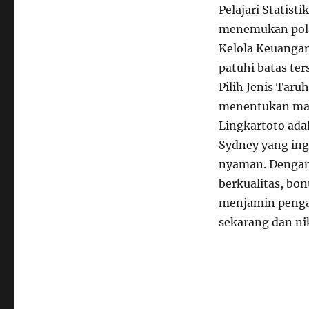
Pelajari Statist
menemukan pola
Kelola Keuangan
patuhi batas ter
Pilih Jenis Taru
menentukan man
Lingkartoto ada
Sydney yang in
nyaman. Dengan 
berkualitas, bo
menjamin penga
sekarang dan ni