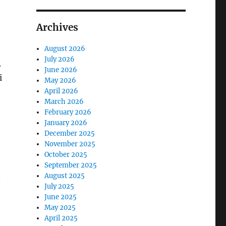
Archives
August 2026
July 2026
.
June 2026
i
May 2026
April 2026
March 2026
February 2026
January 2026
December 2025
November 2025
October 2025
September 2025
n
August 2025
July 2025
June 2025
May 2025
April 2025