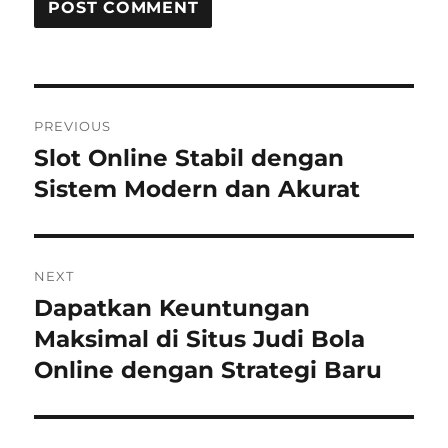
Post
PREVIOUS
navigation
Slot Online Stabil dengan
Previous
post:
Sistem Modern dan Akurat
NEXT
Dapatkan Keuntungan
Next
post:
Maksimal di Situs Judi Bola
Online dengan Strategi Baru