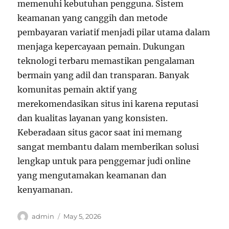
memenuhi kebutuhan pengguna. Sistem
keamanan yang canggih dan metode
pembayaran variatif menjadi pilar utama dalam
menjaga kepercayaan pemain. Dukungan
teknologi terbaru memastikan pengalaman
bermain yang adil dan transparan. Banyak
komunitas pemain aktif yang
merekomendasikan situs ini karena reputasi
dan kualitas layanan yang konsisten.
Keberadaan situs gacor saat ini memang
sangat membantu dalam memberikan solusi
lengkap untuk para penggemar judi online
yang mengutamakan keamanan dan
kenyamanan.
Author
Posted
admin
May 5, 2026
on