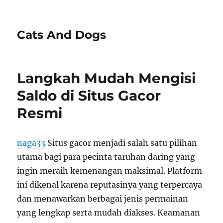
Cats And Dogs
Langkah Mudah Mengisi
Saldo di Situs Gacor
Resmi
naga33
Situs gacor menjadi salah satu pilihan
utama bagi para pecinta taruhan daring yang
ingin meraih kemenangan maksimal. Platform
ini dikenal karena reputasinya yang terpercaya
dan menawarkan berbagai jenis permainan
yang lengkap serta mudah diakses. Keamanan