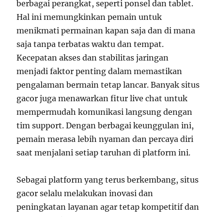
berbagai perangkat, seperti ponsel dan tablet.
Hal ini memungkinkan pemain untuk
menikmati permainan kapan saja dan di mana
saja tanpa terbatas waktu dan tempat.
Kecepatan akses dan stabilitas jaringan
menjadi faktor penting dalam memastikan
pengalaman bermain tetap lancar. Banyak situs
gacor juga menawarkan fitur live chat untuk
mempermudah komunikasi langsung dengan
tim support. Dengan berbagai keunggulan ini,
pemain merasa lebih nyaman dan percaya diri
saat menjalani setiap taruhan di platform ini.
Sebagai platform yang terus berkembang, situs
gacor selalu melakukan inovasi dan
peningkatan layanan agar tetap kompetitif dan