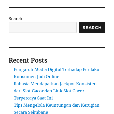
Search
SEARCH
Recent Posts
Pengaruh Media Digital Terhadap Perilaku
Konsumen Judi Online
Rahasia Mendapatkan Jackpot Konsisten
dari Slot Gacor dan Link Slot Gacor
Terpercaya Saat Ini
Tips Mengelola Keuntungan dan Kerugian
Secara Seimbang