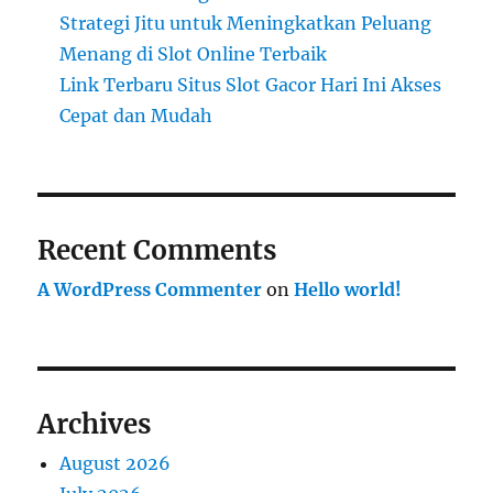
Strategi Jitu untuk Meningkatkan Peluang
Menang di Slot Online Terbaik
Link Terbaru Situs Slot Gacor Hari Ini Akses
Cepat dan Mudah
Recent Comments
A WordPress Commenter
on
Hello world!
Archives
August 2026