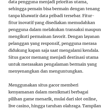
data pengguna menjadi prioritas utama,
sehingga pemain bisa bermain dengan tenang
tanpa khawatir data pribadi tersebar. Fitur-
fitur inovatif yang disediakan memudahkan
pengguna dalam melakukan transaksi maupun
mengikuti permainan favorit. Dengan layanan
pelanggan yang responsif, pengguna merasa
didukung kapan saja saat mengalami kendala.
Situs gacor memang menjadi destinasi utama
untuk merasakan pengalaman bermain yang
menyenangkan dan menguntungkan.
Menggunakan situs gacor memberi
kenyamanan dalam menikmati berbagai
pilihan game menarik, mulai dari slot online,
live casino, hingga taruhan olahraga. Tampilan