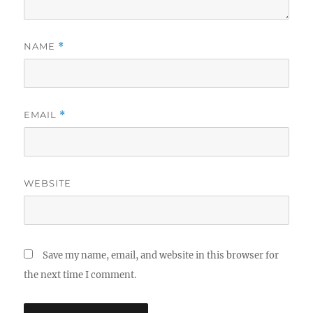
NAME
*
EMAIL
*
WEBSITE
Save my name, email, and website in this browser for
the next time I comment.