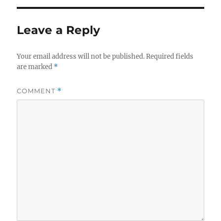
Leave a Reply
Your email address will not be published.
Required fields
are marked
*
COMMENT
*