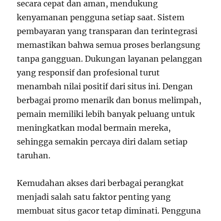
secara cepat dan aman, mendukung
kenyamanan pengguna setiap saat. Sistem
pembayaran yang transparan dan terintegrasi
memastikan bahwa semua proses berlangsung
tanpa gangguan. Dukungan layanan pelanggan
yang responsif dan profesional turut
menambah nilai positif dari situs ini. Dengan
berbagai promo menarik dan bonus melimpah,
pemain memiliki lebih banyak peluang untuk
meningkatkan modal bermain mereka,
sehingga semakin percaya diri dalam setiap
taruhan.
Kemudahan akses dari berbagai perangkat
menjadi salah satu faktor penting yang
membuat situs gacor tetap diminati. Pengguna