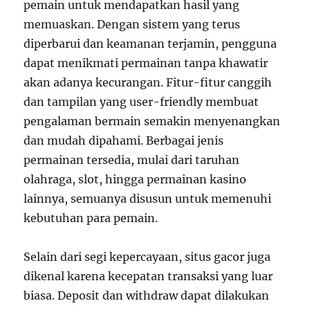
pemain untuk mendapatkan hasil yang
memuaskan. Dengan sistem yang terus
diperbarui dan keamanan terjamin, pengguna
dapat menikmati permainan tanpa khawatir
akan adanya kecurangan. Fitur-fitur canggih
dan tampilan yang user-friendly membuat
pengalaman bermain semakin menyenangkan
dan mudah dipahami. Berbagai jenis
permainan tersedia, mulai dari taruhan
olahraga, slot, hingga permainan kasino
lainnya, semuanya disusun untuk memenuhi
kebutuhan para pemain.
Selain dari segi kepercayaan, situs gacor juga
dikenal karena kecepatan transaksi yang luar
biasa. Deposit dan withdraw dapat dilakukan