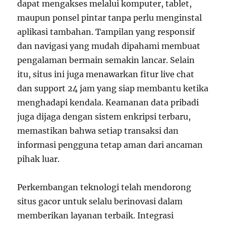
dapat mengakses melalui komputer, tablet,
maupun ponsel pintar tanpa perlu menginstal
aplikasi tambahan. Tampilan yang responsif
dan navigasi yang mudah dipahami membuat
pengalaman bermain semakin lancar. Selain
itu, situs ini juga menawarkan fitur live chat
dan support 24 jam yang siap membantu ketika
menghadapi kendala. Keamanan data pribadi
juga dijaga dengan sistem enkripsi terbaru,
memastikan bahwa setiap transaksi dan
informasi pengguna tetap aman dari ancaman
pihak luar.
Perkembangan teknologi telah mendorong
situs gacor untuk selalu berinovasi dalam
memberikan layanan terbaik. Integrasi