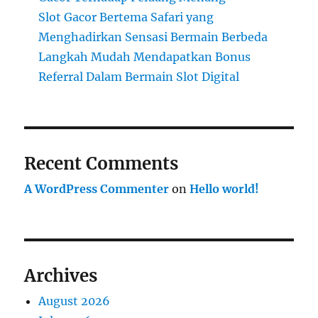
Slot Gacor Bertema Safari yang
Menghadirkan Sensasi Bermain Berbeda
Langkah Mudah Mendapatkan Bonus
Referral Dalam Bermain Slot Digital
Recent Comments
A WordPress Commenter
on
Hello world!
Archives
August 2026