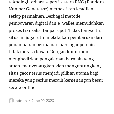
teknologi terbaru seperti sistem RNG (Random
Number Generator) memastikan keadilan
setiap permainan. Berbagai metode
pembayaran digital dan e-wallet memudahkan
proses transaksi tanpa repot. Tidak hanya itu,
situs ini juga rutin melakukan pembaruan dan
penambahan permainan baru agar pemain
tidak merasa bosan. Dengan komitmen
menghadirkan pengalaman bermain yang
aman, menyenangkan, dan menguntungkan,
situs gacor terus menjadi pilihan utama bagi
mereka yang serius meraih kemenangan besar
secara online.
Author
Posted
admin
June 29, 2026
on