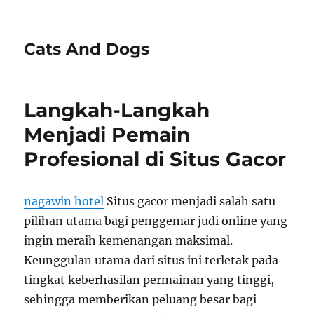
Cats And Dogs
Langkah-Langkah
Menjadi Pemain
Profesional di Situs Gacor
nagawin hotel
Situs gacor menjadi salah satu
pilihan utama bagi penggemar judi online yang
ingin meraih kemenangan maksimal.
Keunggulan utama dari situs ini terletak pada
tingkat keberhasilan permainan yang tinggi,
sehingga memberikan peluang besar bagi