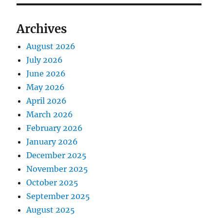
Archives
August 2026
July 2026
June 2026
May 2026
April 2026
March 2026
February 2026
January 2026
December 2025
November 2025
October 2025
September 2025
August 2025