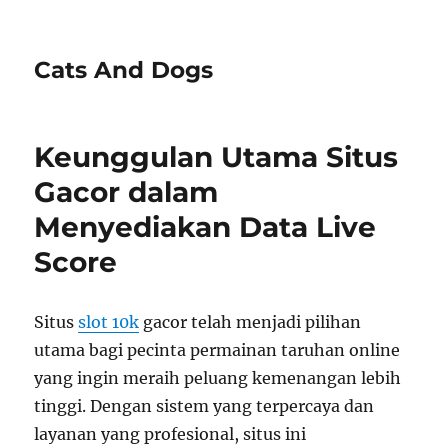
Cats And Dogs
Keunggulan Utama Situs
Gacor dalam
Menyediakan Data Live
Score
Situs
slot 10k
gacor telah menjadi pilihan
utama bagi pecinta permainan taruhan online
yang ingin meraih peluang kemenangan lebih
tinggi. Dengan sistem yang terpercaya dan
layanan yang profesional, situs ini