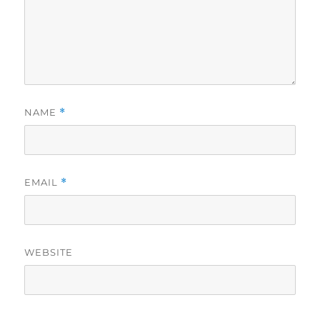
NAME
*
EMAIL
*
WEBSITE