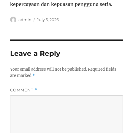
kepercayaan dan kepuasan pengguna setia.
Author
Posted
admin
July 5, 2026
on
Leave a Reply
Your email address will not be published.
Required fields
are marked
*
COMMENT
*