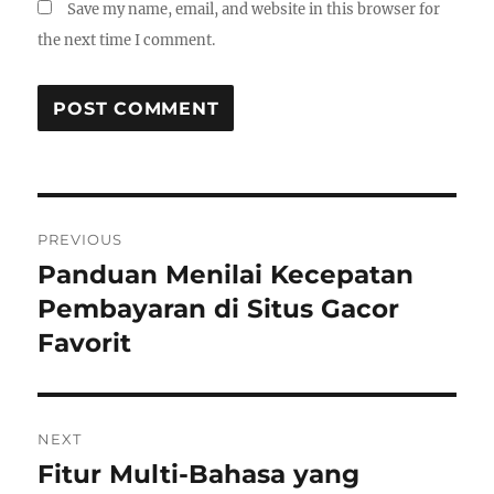
Save my name, email, and website in this browser for
the next time I comment.
Post
PREVIOUS
navigation
Panduan Menilai Kecepatan
Previous
post:
Pembayaran di Situs Gacor
Favorit
NEXT
Fitur Multi-Bahasa yang
Next