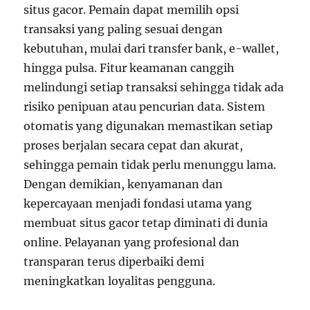
situs gacor. Pemain dapat memilih opsi
transaksi yang paling sesuai dengan
kebutuhan, mulai dari transfer bank, e-wallet,
hingga pulsa. Fitur keamanan canggih
melindungi setiap transaksi sehingga tidak ada
risiko penipuan atau pencurian data. Sistem
otomatis yang digunakan memastikan setiap
proses berjalan secara cepat dan akurat,
sehingga pemain tidak perlu menunggu lama.
Dengan demikian, kenyamanan dan
kepercayaan menjadi fondasi utama yang
membuat situs gacor tetap diminati di dunia
online. Pelayanan yang profesional dan
transparan terus diperbaiki demi
meningkatkan loyalitas pengguna.