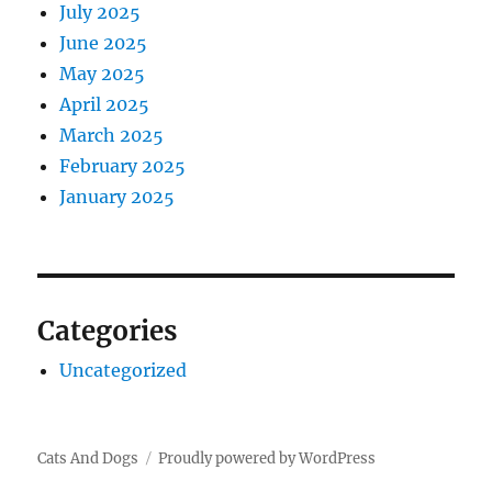
July 2025
June 2025
May 2025
April 2025
March 2025
February 2025
January 2025
Categories
Uncategorized
Cats And Dogs
Proudly powered by WordPress