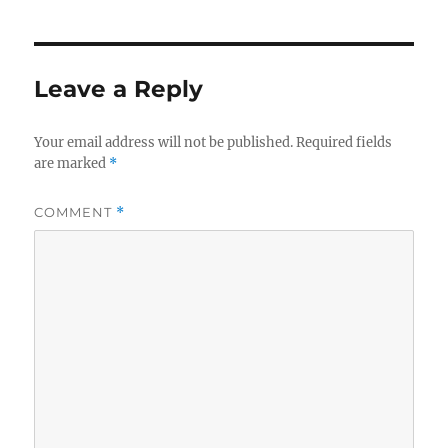
Leave a Reply
Your email address will not be published.
Required fields
are marked
*
COMMENT
*