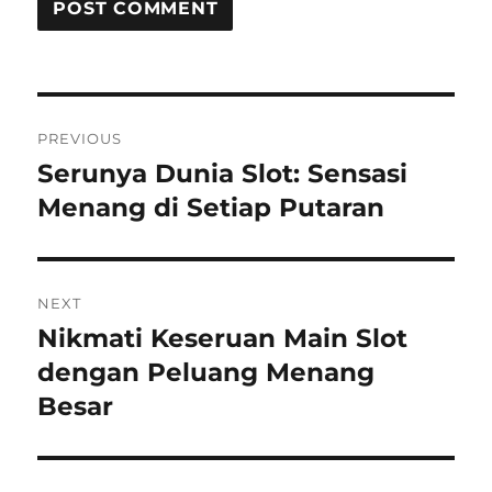
Post
PREVIOUS
navigation
Serunya Dunia Slot: Sensasi
Previous
post:
Menang di Setiap Putaran
NEXT
Nikmati Keseruan Main Slot
Next
post:
dengan Peluang Menang
Besar