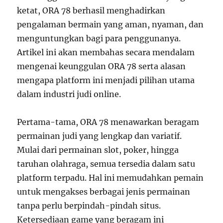
ketat, ORA 78 berhasil menghadirkan
pengalaman bermain yang aman, nyaman, dan
menguntungkan bagi para penggunanya.
Artikel ini akan membahas secara mendalam
mengenai keunggulan ORA 78 serta alasan
mengapa platform ini menjadi pilihan utama
dalam industri judi online.
Pertama-tama, ORA 78 menawarkan beragam
permainan judi yang lengkap dan variatif.
Mulai dari permainan slot, poker, hingga
taruhan olahraga, semua tersedia dalam satu
platform terpadu. Hal ini memudahkan pemain
untuk mengakses berbagai jenis permainan
tanpa perlu berpindah-pindah situs.
Ketersediaan game yang beragam ini