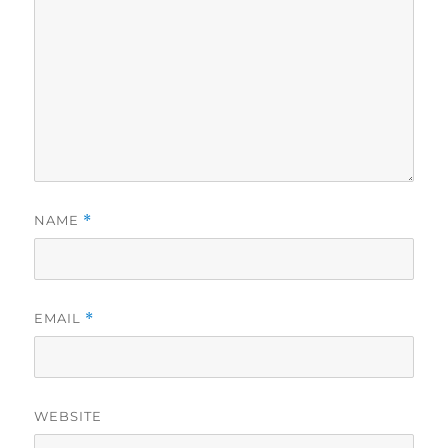
NAME
*
EMAIL
*
WEBSITE