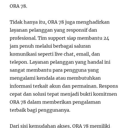
ORA 78.
Tidak hanya itu, ORA 78 juga menghadirkan
layanan pelanggan yang responsif dan
profesional. Tim support siap membantu 24
jam penuh melalui berbagai saluran
komunikasi seperti live chat, email, dan
telepon. Layanan pelanggan yang handal ini
sangat membantu para pengguna yang
mengalami kendala atau membutuhkan
informasi terkait akun dan permainan. Respons
cepat dan solusi tepat menjadi bukti komitmen
ORA 78 dalam memberikan pengalaman
terbaik bagi penggunanya.
Dari sisi kemudahan akses, ORA 78 memiliki