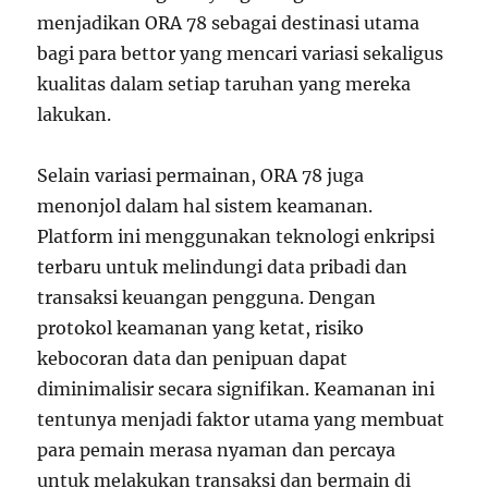
menjadikan ORA 78 sebagai destinasi utama
bagi para bettor yang mencari variasi sekaligus
kualitas dalam setiap taruhan yang mereka
lakukan.
Selain variasi permainan, ORA 78 juga
menonjol dalam hal sistem keamanan.
Platform ini menggunakan teknologi enkripsi
terbaru untuk melindungi data pribadi dan
transaksi keuangan pengguna. Dengan
protokol keamanan yang ketat, risiko
kebocoran data dan penipuan dapat
diminimalisir secara signifikan. Keamanan ini
tentunya menjadi faktor utama yang membuat
para pemain merasa nyaman dan percaya
untuk melakukan transaksi dan bermain di