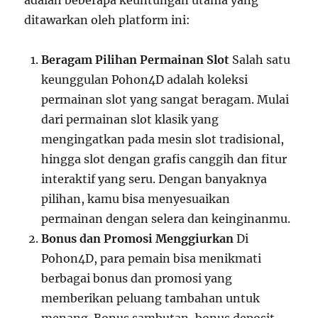
adalah beberapa keuntungan utama yang
ditawarkan oleh platform ini:
Beragam Pilihan Permainan Slot
Salah satu
keunggulan Pohon4D adalah koleksi
permainan slot yang sangat beragam. Mulai
dari permainan slot klasik yang
mengingatkan pada mesin slot tradisional,
hingga slot dengan grafis canggih dan fitur
interaktif yang seru. Dengan banyaknya
pilihan, kamu bisa menyesuaikan
permainan dengan selera dan keinginanmu.
Bonus dan Promosi Menggiurkan
Di
Pohon4D, para pemain bisa menikmati
berbagai bonus dan promosi yang
memberikan peluang tambahan untuk