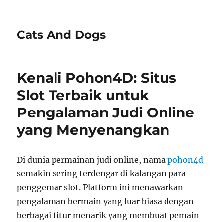
Cats And Dogs
Kenali Pohon4D: Situs
Slot Terbaik untuk
Pengalaman Judi Online
yang Menyenangkan
Di dunia permainan judi online, nama
pohon4d
semakin sering terdengar di kalangan para
penggemar slot. Platform ini menawarkan
pengalaman bermain yang luar biasa dengan
berbagai fitur menarik yang membuat pemain