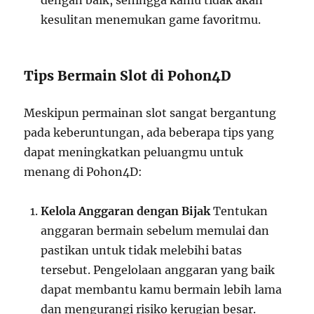
dengan baik, sehingga kamu tidak akan
kesulitan menemukan game favoritmu.
Tips Bermain Slot di Pohon4D
Meskipun permainan slot sangat bergantung
pada keberuntungan, ada beberapa tips yang
dapat meningkatkan peluangmu untuk
menang di Pohon4D:
Kelola Anggaran dengan Bijak
Tentukan
anggaran bermain sebelum memulai dan
pastikan untuk tidak melebihi batas
tersebut. Pengelolaan anggaran yang baik
dapat membantu kamu bermain lebih lama
dan mengurangi risiko kerugian besar.