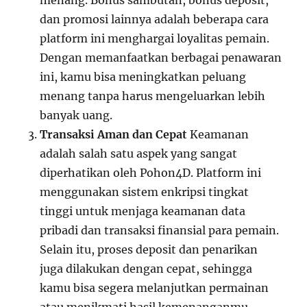
menang. Bonus sambutan, bonus deposit,
dan promosi lainnya adalah beberapa cara
platform ini menghargai loyalitas pemain.
Dengan memanfaatkan berbagai penawaran
ini, kamu bisa meningkatkan peluang
menang tanpa harus mengeluarkan lebih
banyak uang.
Transaksi Aman dan Cepat
Keamanan
adalah salah satu aspek yang sangat
diperhatikan oleh Pohon4D. Platform ini
menggunakan sistem enkripsi tingkat
tinggi untuk menjaga keamanan data
pribadi dan transaksi finansial para pemain.
Selain itu, proses deposit dan penarikan
juga dilakukan dengan cepat, sehingga
kamu bisa segera melanjutkan permainan