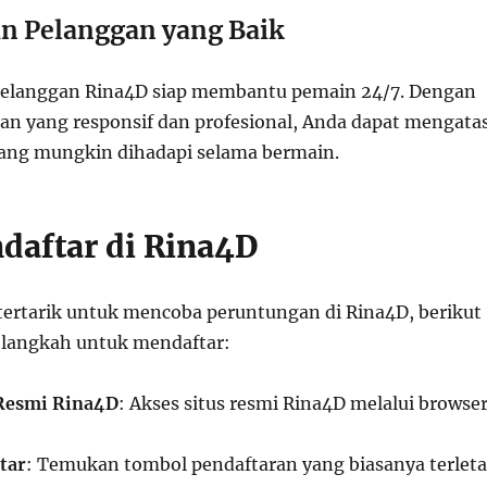
n Pelanggan yang Baik
elanggan Rina4D siap membantu pemain 24/7. Dengan
an yang responsif dan profesional, Anda dapat mengatas
yang mungkin dihadapi selama bermain.
daftar di Rina4D
tertarik untuk mencoba peruntungan di Rina4D, berikut
-langkah untuk mendaftar:
 Resmi Rina4D
: Akses situs resmi Rina4D melalui browse
tar
: Temukan tombol pendaftaran yang biasanya terlet