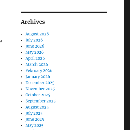
Archives
August 2026
a
July 2026
June 2026
May 2026
April 2026
March 2026
February 2026
January 2026
December 2025
November 2025
October 2025
September 2025
August 2025
July 2025
June 2025
May 2025