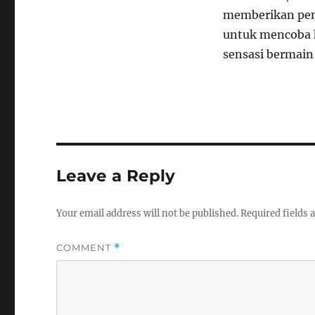
memberikan peng
untuk mencoba k
sensasi bermain 
Leave a Reply
Your email address will not be published.
Required fields
COMMENT
*