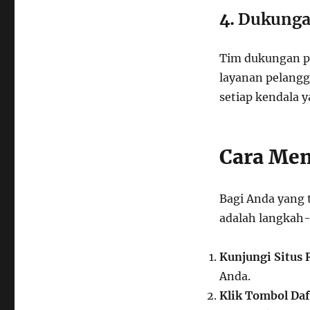
4.
Dukunga
Tim dukungan p
layanan pelangg
setiap kendala 
Cara Men
Bagi Anda yang 
adalah langkah
Kunjungi Situs
Anda.
Klik Tombol Daf