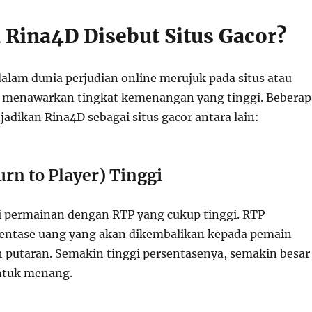
Rina4D Disebut Situs Gacor?
dalam dunia perjudian online merujuk pada situs atau
 menawarkan tingkat kemenangan yang tinggi. Beberap
adikan Rina4D sebagai situs gacor antara lain:
rn to Player) Tinggi
 permainan dengan RTP yang cukup tinggi. RTP
entase uang yang akan dikembalikan kepada pemain
h putaran. Semakin tinggi persentasenya, semakin besar
ntuk menang.