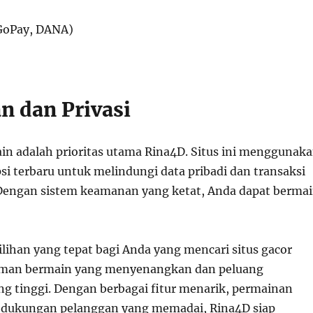
 GoPay, DANA)
 dan Privasi
 adalah prioritas utama Rina4D. Situs ini menggunak
si terbaru untuk melindungi data pribadi dan transaksi
 Dengan sistem keamanan yang ketat, Anda dapat berma
ilihan yang tepat bagi Anda yang mencari situs gacor
man bermain yang menyenangkan dan peluang
 tinggi. Dengan berbagai fitur menarik, permainan
n dukungan pelanggan yang memadai, Rina4D siap