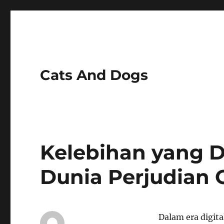
Cats And Dogs
Kelebihan yang D
Dunia Perjudian 
Dalam era digita