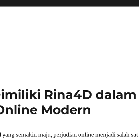
imiliki Rina4D dalam
Online Modern
l yang semakin maju, perjudian online menjadi salah sat