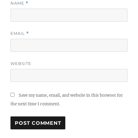
NAME
*
EMAIL
*
WEBSITE
Save my name, email, and website in this browser for
the next time I comment.