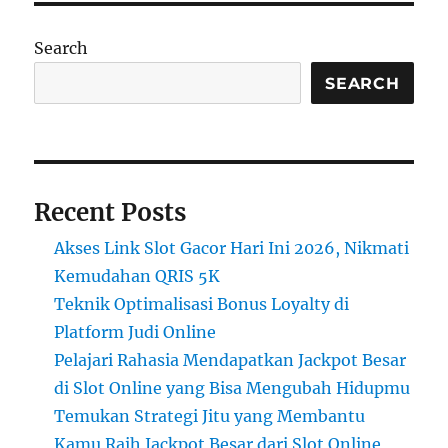
Search
SEARCH
Recent Posts
Akses Link Slot Gacor Hari Ini 2026, Nikmati
Kemudahan QRIS 5K
Teknik Optimalisasi Bonus Loyalty di
Platform Judi Online
Pelajari Rahasia Mendapatkan Jackpot Besar
di Slot Online yang Bisa Mengubah Hidupmu
Temukan Strategi Jitu yang Membantu
Kamu Raih Jackpot Besar dari Slot Online