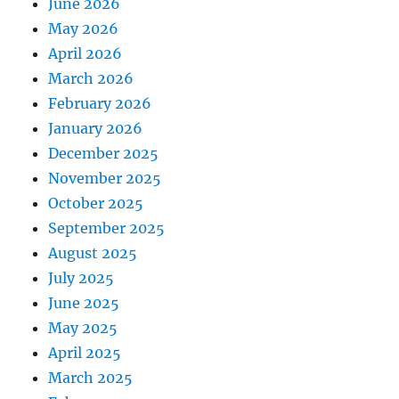
June 2026
May 2026
April 2026
March 2026
February 2026
January 2026
December 2025
November 2025
October 2025
September 2025
August 2025
July 2025
June 2025
May 2025
April 2025
March 2025