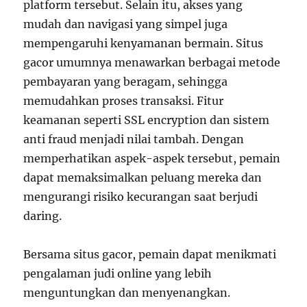
platform tersebut. Selain itu, akses yang
mudah dan navigasi yang simpel juga
mempengaruhi kenyamanan bermain. Situs
gacor umumnya menawarkan berbagai metode
pembayaran yang beragam, sehingga
memudahkan proses transaksi. Fitur
keamanan seperti SSL encryption dan sistem
anti fraud menjadi nilai tambah. Dengan
memperhatikan aspek-aspek tersebut, pemain
dapat memaksimalkan peluang mereka dan
mengurangi risiko kecurangan saat berjudi
daring.
Bersama situs gacor, pemain dapat menikmati
pengalaman judi online yang lebih
menguntungkan dan menyenangkan.