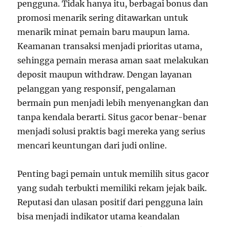
pengguna. Tidak hanya itu, berbagai bonus dan
promosi menarik sering ditawarkan untuk
menarik minat pemain baru maupun lama.
Keamanan transaksi menjadi prioritas utama,
sehingga pemain merasa aman saat melakukan
deposit maupun withdraw. Dengan layanan
pelanggan yang responsif, pengalaman
bermain pun menjadi lebih menyenangkan dan
tanpa kendala berarti. Situs gacor benar-benar
menjadi solusi praktis bagi mereka yang serius
mencari keuntungan dari judi online.
Penting bagi pemain untuk memilih situs gacor
yang sudah terbukti memiliki rekam jejak baik.
Reputasi dan ulasan positif dari pengguna lain
bisa menjadi indikator utama keandalan