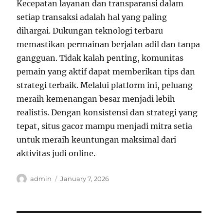
Kecepatan layanan dan transparansi dalam
setiap transaksi adalah hal yang paling
dihargai. Dukungan teknologi terbaru
memastikan permainan berjalan adil dan tanpa
gangguan. Tidak kalah penting, komunitas
pemain yang aktif dapat memberikan tips dan
strategi terbaik. Melalui platform ini, peluang
meraih kemenangan besar menjadi lebih
realistis. Dengan konsistensi dan strategi yang
tepat, situs gacor mampu menjadi mitra setia
untuk meraih keuntungan maksimal dari
aktivitas judi online.
Author
Posted
admin
January 7, 2026
on