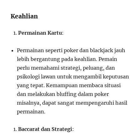
Keahlian
Permainan Kartu
:
Permainan seperti poker dan blackjack jauh
lebih bergantung pada keahlian. Pemain
perlu memahami strategi, peluang, dan
psikologi lawan untuk mengambil keputusan
yang tepat. Kemampuan membaca situasi
dan melakukan bluffing dalam poker
misalnya, dapat sangat mempengaruhi hasil
permainan.
Baccarat dan Strategi
: