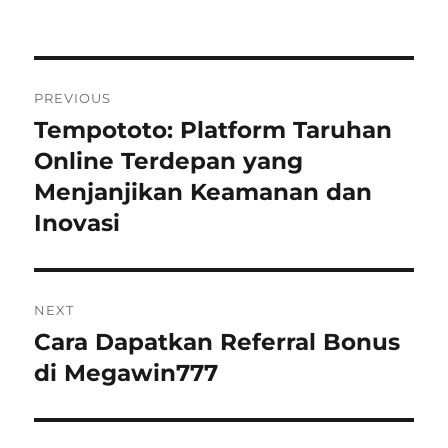
Post
PREVIOUS
navigation
Tempototo: Platform Taruhan
Previous
post:
Online Terdepan yang
Menjanjikan Keamanan dan
Inovasi
NEXT
Cara Dapatkan Referral Bonus
Next
post:
di Megawin777