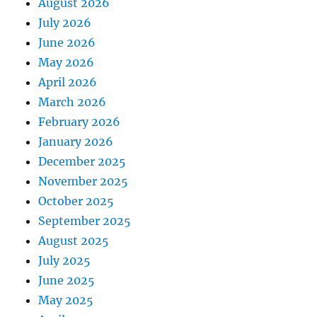
August 2026
July 2026
June 2026
May 2026
April 2026
March 2026
February 2026
January 2026
December 2025
November 2025
October 2025
September 2025
August 2025
July 2025
June 2025
May 2025