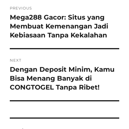
Post
PREVIOUS
navigation
Mega288 Gacor: Situs yang
Previous
post:
Membuat Kemenangan Jadi
Kebiasaan Tanpa Kekalahan
NEXT
Dengan Deposit Minim, Kamu
Next
post:
Bisa Menang Banyak di
CONGTOGEL Tanpa Ribet!