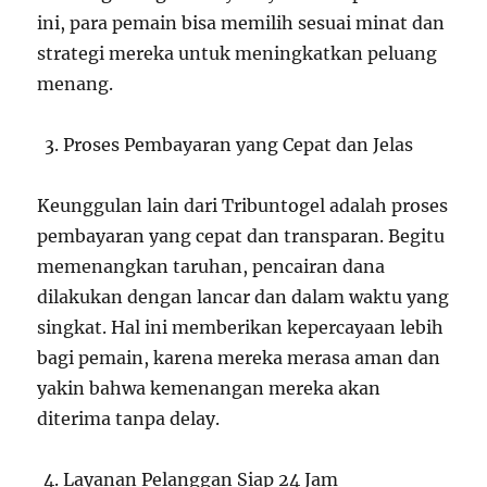
ini, para pemain bisa memilih sesuai minat dan
strategi mereka untuk meningkatkan peluang
menang.
Proses Pembayaran yang Cepat dan Jelas
Keunggulan lain dari Tribuntogel adalah proses
pembayaran yang cepat dan transparan. Begitu
memenangkan taruhan, pencairan dana
dilakukan dengan lancar dan dalam waktu yang
singkat. Hal ini memberikan kepercayaan lebih
bagi pemain, karena mereka merasa aman dan
yakin bahwa kemenangan mereka akan
diterima tanpa delay.
Layanan Pelanggan Siap 24 Jam