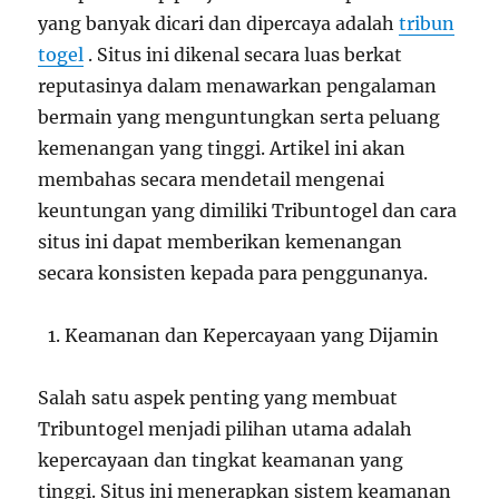
yang banyak dicari dan dipercaya adalah
tribun
togel
. Situs ini dikenal secara luas berkat
reputasinya dalam menawarkan pengalaman
bermain yang menguntungkan serta peluang
kemenangan yang tinggi. Artikel ini akan
membahas secara mendetail mengenai
keuntungan yang dimiliki Tribuntogel dan cara
situs ini dapat memberikan kemenangan
secara konsisten kepada para penggunanya.
Keamanan dan Kepercayaan yang Dijamin
Salah satu aspek penting yang membuat
Tribuntogel menjadi pilihan utama adalah
kepercayaan dan tingkat keamanan yang
tinggi. Situs ini menerapkan sistem keamanan