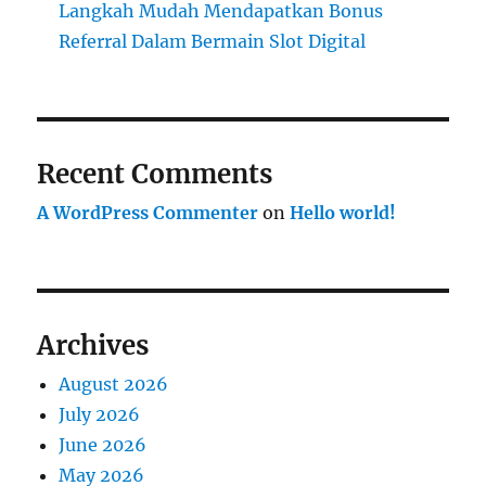
Langkah Mudah Mendapatkan Bonus
Referral Dalam Bermain Slot Digital
Recent Comments
A WordPress Commenter
on
Hello world!
Archives
August 2026
July 2026
June 2026
May 2026