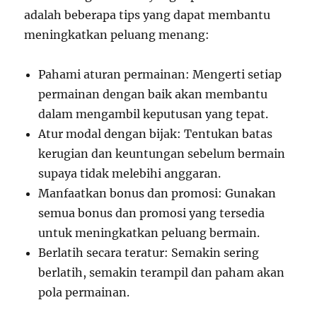
adalah beberapa tips yang dapat membantu
meningkatkan peluang menang:
Pahami aturan permainan: Mengerti setiap
permainan dengan baik akan membantu
dalam mengambil keputusan yang tepat.
Atur modal dengan bijak: Tentukan batas
kerugian dan keuntungan sebelum bermain
supaya tidak melebihi anggaran.
Manfaatkan bonus dan promosi: Gunakan
semua bonus dan promosi yang tersedia
untuk meningkatkan peluang bermain.
Berlatih secara teratur: Semakin sering
berlatih, semakin terampil dan paham akan
pola permainan.