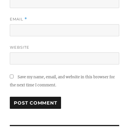
EMAIL
*
WEBSITE
Save my name, email, and website in this browser for
the next time I comment.