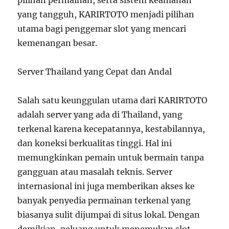
pilihan permainan, serta sistem keamanan
yang tangguh, KARIRTOTO menjadi pilihan
utama bagi penggemar slot yang mencari
kemenangan besar.
Server Thailand yang Cepat dan Andal
Salah satu keunggulan utama dari KARIRTOTO
adalah server yang ada di Thailand, yang
terkenal karena kecepatannya, kestabilannya,
dan koneksi berkualitas tinggi. Hal ini
memungkinkan pemain untuk bermain tanpa
gangguan atau masalah teknis. Server
internasional ini juga memberikan akses ke
banyak penyedia permainan terkenal yang
biasanya sulit dijumpai di situs lokal. Dengan