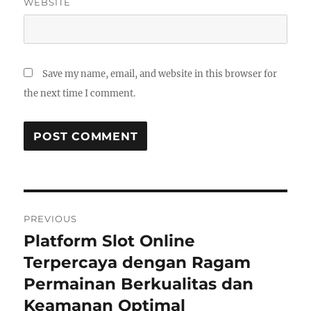
WEBSITE
Save my name, email, and website in this browser for
the next time I comment.
Post
PREVIOUS
navigation
Platform Slot Online
Previous
post:
Terpercaya dengan Ragam
Permainan Berkualitas dan
Keamanan Optimal