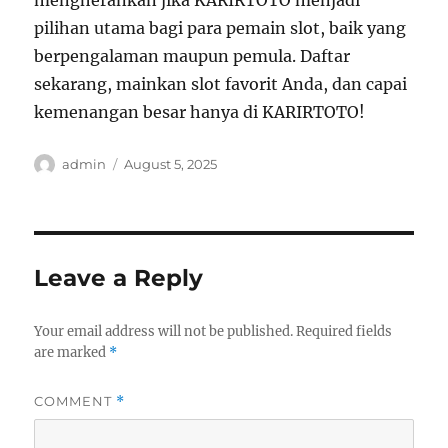
mengherankan jika KARIRTOTO menjadi
pilihan utama bagi para pemain slot, baik yang
berpengalaman maupun pemula. Daftar
sekarang, mainkan slot favorit Anda, dan capai
kemenangan besar hanya di KARIRTOTO!
Author
Posted
admin
August 5, 2025
on
Leave a Reply
Your email address will not be published.
Required fields
are marked
*
COMMENT
*