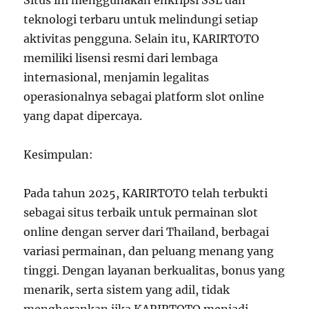
Situs ini menggunakan enkripsi SSL dan
teknologi terbaru untuk melindungi setiap
aktivitas pengguna. Selain itu, KARIRTOTO
memiliki lisensi resmi dari lembaga
internasional, menjamin legalitas
operasionalnya sebagai platform slot online
yang dapat dipercaya.
Kesimpulan:
Pada tahun 2025, KARIRTOTO telah terbukti
sebagai situs terbaik untuk permainan slot
online dengan server dari Thailand, berbagai
variasi permainan, dan peluang menang yang
tinggi. Dengan layanan berkualitas, bonus yang
menarik, serta sistem yang adil, tidak