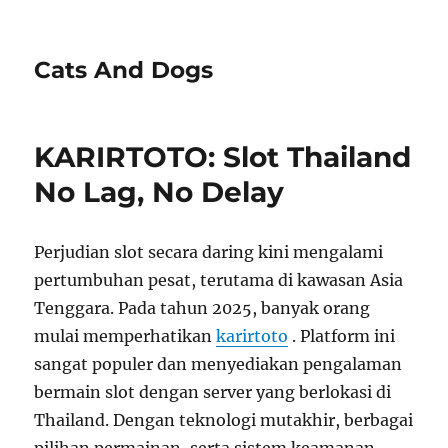
Cats And Dogs
KARIRTOTO: Slot Thailand
No Lag, No Delay
Perjudian slot secara daring kini mengalami
pertumbuhan pesat, terutama di kawasan Asia
Tenggara. Pada tahun 2025, banyak orang
mulai memperhatikan
karirtoto
. Platform ini
sangat populer dan menyediakan pengalaman
bermain slot dengan server yang berlokasi di
Thailand. Dengan teknologi mutakhir, berbagai