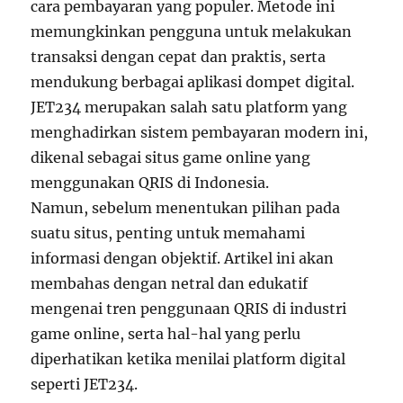
cara pembayaran yang populer. Metode ini
memungkinkan pengguna untuk melakukan
transaksi dengan cepat dan praktis, serta
mendukung berbagai aplikasi dompet digital.
JET234 merupakan salah satu platform yang
menghadirkan sistem pembayaran modern ini,
dikenal sebagai situs game online yang
menggunakan QRIS di Indonesia.
Namun, sebelum menentukan pilihan pada
suatu situs, penting untuk memahami
informasi dengan objektif. Artikel ini akan
membahas dengan netral dan edukatif
mengenai tren penggunaan QRIS di industri
game online, serta hal-hal yang perlu
diperhatikan ketika menilai platform digital
seperti JET234.