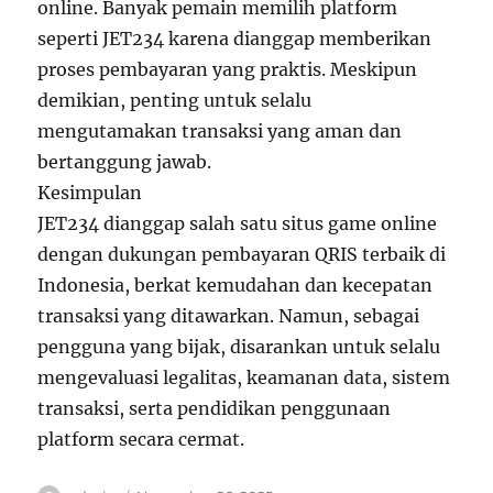
online. Banyak pemain memilih platform
seperti JET234 karena dianggap memberikan
proses pembayaran yang praktis. Meskipun
demikian, penting untuk selalu
mengutamakan transaksi yang aman dan
bertanggung jawab.
Kesimpulan
JET234 dianggap salah satu situs game online
dengan dukungan pembayaran QRIS terbaik di
Indonesia, berkat kemudahan dan kecepatan
transaksi yang ditawarkan. Namun, sebagai
pengguna yang bijak, disarankan untuk selalu
mengevaluasi legalitas, keamanan data, sistem
transaksi, serta pendidikan penggunaan
platform secara cermat.