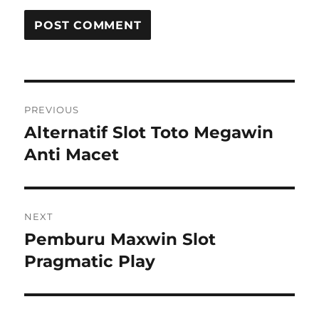
Post
PREVIOUS
navigation
Alternatif Slot Toto Megawin
Previous
post:
Anti Macet
NEXT
Pemburu Maxwin Slot
Next
post:
Pragmatic Play