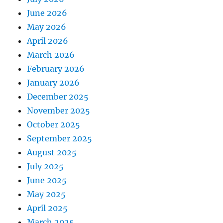
June 2026
May 2026
April 2026
March 2026
February 2026
January 2026
December 2025
November 2025
October 2025
September 2025
August 2025
July 2025
June 2025
May 2025
April 2025
March 2025