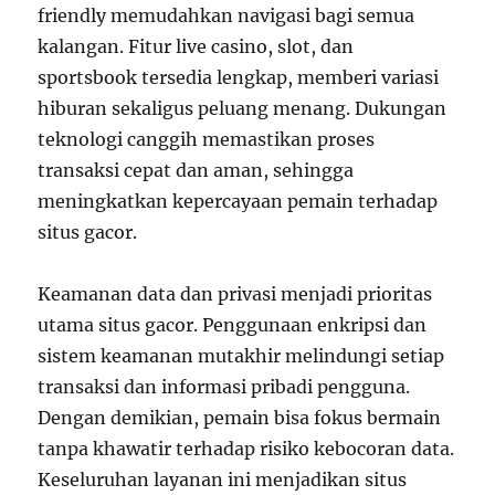
friendly memudahkan navigasi bagi semua
kalangan. Fitur live casino, slot, dan
sportsbook tersedia lengkap, memberi variasi
hiburan sekaligus peluang menang. Dukungan
teknologi canggih memastikan proses
transaksi cepat dan aman, sehingga
meningkatkan kepercayaan pemain terhadap
situs gacor.
Keamanan data dan privasi menjadi prioritas
utama situs gacor. Penggunaan enkripsi dan
sistem keamanan mutakhir melindungi setiap
transaksi dan informasi pribadi pengguna.
Dengan demikian, pemain bisa fokus bermain
tanpa khawatir terhadap risiko kebocoran data.
Keseluruhan layanan ini menjadikan situs