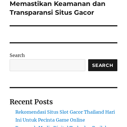
post:
Memastikan Keamanan dan
Transparansi Situs Gacor
Search
SEARCH
Recent Posts
Rekomendasi Situs Slot Gacor Thailand Hari
Ini Untuk Pecinta Game Online