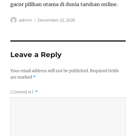
gacor pilihan utama di dunia taruhan online.
Author
Posted
admin
December 22, 2025
on
Leave a Reply
Your email address will not be published.
Required fields
are marked
*
COMMENT
*