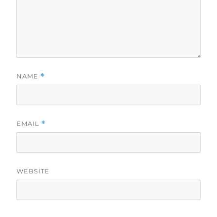
NAME
*
EMAIL
*
WEBSITE